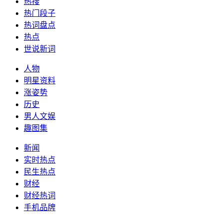
热搜
热门段子
热词盘点
热点
世说新词
人物
明星资料
涨姿势
历史
男人文娱
趣图集
新闻
实时热点
民生热点
财经
财经热词
手机品牌