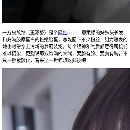
一万只煎饺（王添舒）是个
网红
coser，那柔顺的妹妹头长发
和充满胶原蛋白的稚嫩脸蛋，总能圈下不少粉丝，甜力爆表的
她也时常穿上清新的萝莉装扮，每个眼神和气质都惹得司机们
难以招架，更别说那双饱满的大熊，要脸有脸、要胸有胸，不
只一秒被融化，看来这一世都想吃煎饺吧！