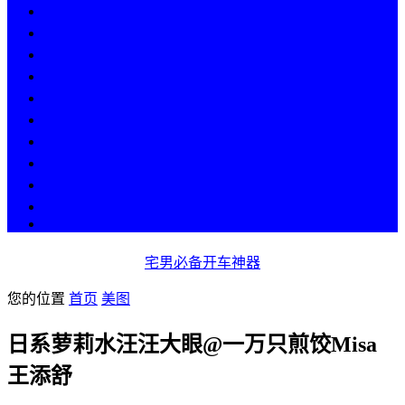
热点
人物
历史
游戏
科技
段子
美图
美女
娱乐
漫画
COS
宅男必备开车神器
您的位置
首页
美图
日系萝莉水汪汪大眼@一万只煎饺Misa
王添舒