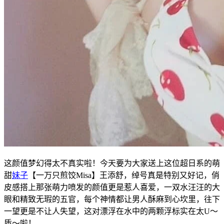
这颜值梦幻得太不真实啦！今天要为大家送上这位超日系的萌
甜
妹子
【一万只煎饺Misa】王添舒，绰号真是特别又好记，俏
皮感搭上那张萌力喷发的颜值更是惹人喜爱，一双水汪汪的大
眼和精致无瑕的五官，每个神情都让男人酥麻到心坎里，往下
一望更是不让人失望，这对漂浮在水中的两颗浮标实在太U～
质～啦！