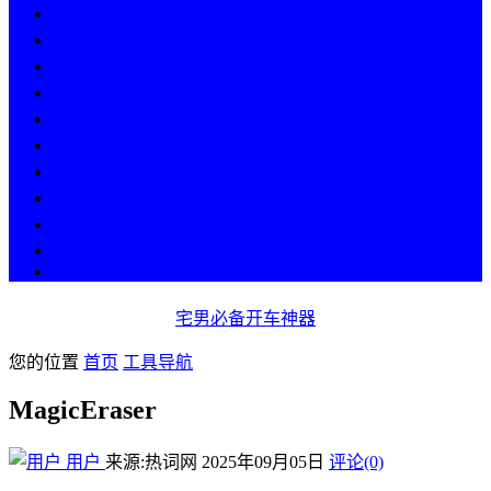
热点
人物
历史
游戏
科技
段子
美图
美女
娱乐
漫画
COS
宅男必备开车神器
您的位置
首页
工具导航
MagicEraser
用户
来源:热词网
2025年09月05日
评论(0)