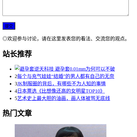
◎欢迎参与讨论，请在这里发表您的看法、交流您的观点。
站长推荐
2
每个与充气娃娃“结婚”的男人都有自己的无奈
3
JK制服圈的背后，有哪些不为人知的事情
4
日本票选《比想像还高的女明星TOP10》
5
艺术史上最大胆的油画，画人体被骂无底线
热门文章