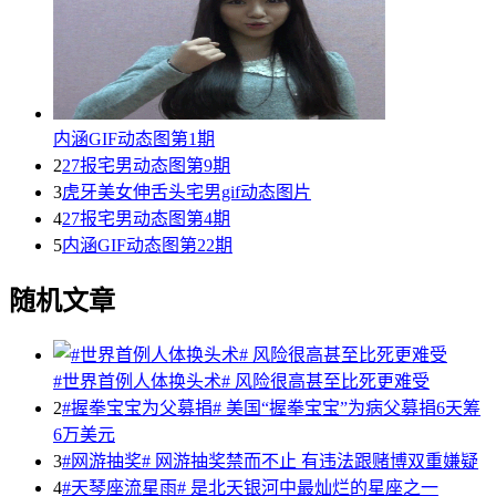
内涵GIF动态图第1期
2
27报宅男动态图第9期
3
虎牙美女伸舌头宅男gif动态图片
4
27报宅男动态图第4期
5
内涵GIF动态图第22期
随机文章
#世界首例人体换头术# 风险很高甚至比死更难受
2
#握拳宝宝为父募捐# 美国“握拳宝宝”为病父募捐6天筹
6万美元
3
#网游抽奖# 网游抽奖禁而不止 有违法跟赌博双重嫌疑
4
#天琴座流星雨# 是北天银河中最灿烂的星座之一