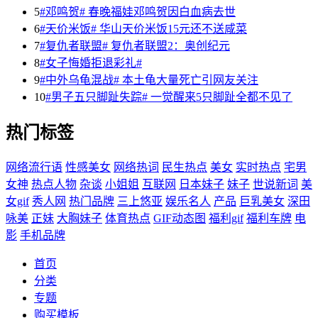
5
#邓鸣贺# 春晚福娃邓鸣贺因白血病去世
6
#天价米饭# 华山天价米饭15元还不送咸菜
7
#复仇者联盟# 复仇者联盟2：奥创纪元
8
#女子悔婚拒退彩礼#
9
#中外乌龟混战# 本土龟大量死亡引网友关注
10
#男子五只脚趾失踪# 一觉醒来5只脚趾全都不见了
热门标签
网络流行语
性感美女
网络热词
民生热点
美女
实时热点
宅男
女神
热点人物
杂谈
小姐姐
互联网
日本妹子
妹子
世说新词
美
女gif
秀人网
热门品牌
三上悠亚
娱乐名人
产品
巨乳美女
深田
咏美
正妹
大胸妹子
体育热点
GIF动态图
福利gif
福利车牌
电
影
手机品牌
首页
分类
专题
购买模板