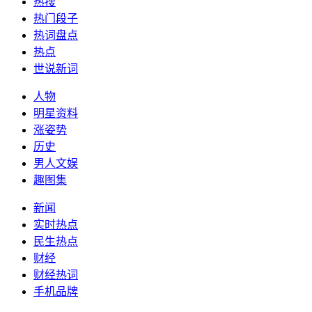
热搜
热门段子
热词盘点
热点
世说新词
人物
明星资料
涨姿势
历史
男人文娱
趣图集
新闻
实时热点
民生热点
财经
财经热词
手机品牌