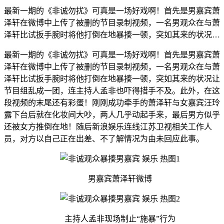
最新一期的《非诚勿扰》可真是一场好戏啊！首先是男嘉宾萧
泽轩在微博中上传了被删的节目录制视频，一名男观众在与萧
泽轩比试扳手腕时将他打倒在地暴揍一顿，突如其来的状况…
最新一期的《非诚勿扰》可真是一场好戏啊！首先是男嘉宾萧
泽轩在微博中上传了被删的节目录制视频，一名男观众在与萧
泽轩比试扳手腕时将他打倒在地暴揍一顿，突如其来的状况让
节目组乱成一团，连主持人孟非也吓得措手不及。此外，在这
段视频的末尾还有彩蛋！刚刚成功牵手的萧泽轩与女嘉宾汪玲
露下台后就在化妆间大吵，两人几乎动起手来，最后男方似乎
还被女方推倒在地！随后新浪娱乐连线江苏卫视相关工作人
员，对方以自己正在出差、不了解情况为由未回应此事。
男嘉宾萧泽轩微博
主持人孟非现场制止“施暴”行为