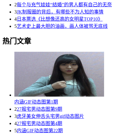
2
每个与充气娃娃“结婚”的男人都有自己的无奈
3
JK制服圈的背后，有哪些不为人知的事情
4
日本票选《比想像还高的女明星TOP10》
5
艺术史上最大胆的油画，画人体被骂无底线
热门文章
内涵GIF动态图第1期
2
27报宅男动态图第9期
3
虎牙美女伸舌头宅男gif动态图片
4
27报宅男动态图第4期
5
内涵GIF动态图第22期