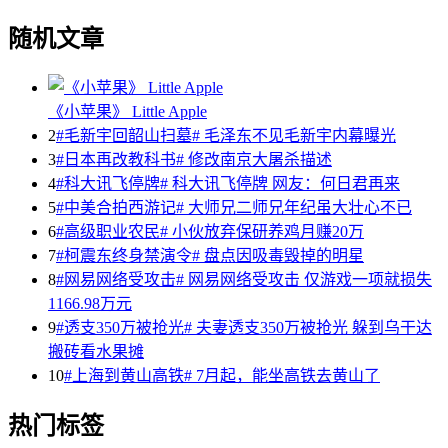
随机文章
《小苹果》 Little Apple
2
#毛新宇回韶山扫墓# 毛泽东不见毛新宇内幕曝光
3
#日本再改教科书# 修改南京大屠杀描述
4
#科大讯飞停牌# 科大讯飞停牌 网友：何日君再来
5
#中美合拍西游记# 大师兄二师兄年纪虽大壮心不已
6
#高级职业农民# 小伙放弃保研养鸡月赚20万
7
#柯震东终身禁演令# 盘点因吸毒毁掉的明星
8
#网易网络受攻击# 网易网络受攻击 仅游戏一项就损失
1166.98万元
9
#透支350万被抢光# 夫妻透支350万被抢光 躲到乌干达
搬砖看水果摊
10
#上海到黄山高铁# 7月起，能坐高铁去黄山了
热门标签