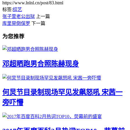
https://www.lnlnl.cn/post/83.html
标签:
综艺
张子萱老公出狱
上一篇
库里晃倒保罗
下一篇
为您推荐
邓超晒跑男合照陈赫现身
何炅节目录制现场罕见发飙怒吼 宋茜一
旁吓懵