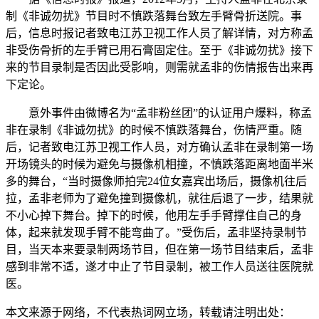
制《非诚勿扰》节目时不慎跌落舞台致左手臂骨折送院。事
后，信息时报记者致电江苏卫视工作人员了解详情，对方称孟
非受伤骨折的左手臂已用石膏固定住。至于《非诚勿扰》接下
来的节目录制是否因此受影响，则需就孟非的伤情报告出来再
下定论。
意外事件由微博名为“孟非粉丝团”的认证用户爆料，称孟
非在录制《非诚勿扰》的时候不慎跌落舞台，伤情严重。随
后，记者致电江苏卫视工作人员，对方确认孟非在录制第一场
开场镜头的时候为避免与摄像机相撞，不慎跌落距离地面半米
多的舞台，“当时摄像师拍完24位女嘉宾出场后，摄像机往后
拉，孟非老师为了避免撞到摄像机，就往后退了一步，结果就
不小心掉下舞台。掉下的时候，他用左手手臂撑住自己的身
体，起来就发现手臂不能弯曲了。”受伤后，孟非坚持录制节
目，当天本来要录制两场节目，但在第一场节目结束后，孟非
感到非常不适，遂才中止了节目录制，被工作人员送往医院就
医。
本文来源于网络，不代表热词网立场，转载请注明出处：