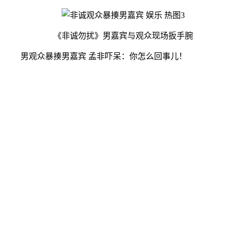
《非诚勿扰》男嘉宾与观众现场扳手腕
男观众暴揍男嘉宾 孟非吓呆：你怎么回事儿！