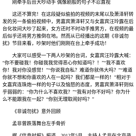
刚牵手后台大吵动手 偶像剧般的句子不忍直视
这还不算完！在这段疑似偷拍的视频的末尾以及萧泽轩转
发的另一条偷拍视频中，男嘉宾萧泽轩又与女嘉宾汪玲露在后
台化妆间大吵了起来，女方还时不时动手推男方，在视频的最
后似乎还将男方推倒在地。然而从已经播出的这期《非诚勿
扰》节目来看，吵架时他们刚刚在台上牵手成功！
大家可以感受一下两人吵架的台词，女嘉宾汪玲露大喊：
“你不要碰我！你碰我我觉得恶心你知道吗？！”“我不喜欢
你！我对你没感觉！”“你说我自私？难道你就伟大吗？”“难道
你就不想和你喜欢的人在一起吗？我们都是一样的！”相对于
女嘉宾连珠炮一样的句子以及恼怒的态度，男嘉宾萧泽轩则似
乎弱弱的：“你为什么不喜欢我？”“我有对你不好吗？你为什
么不能跟我在一起？“你别无理取闹好吗？”
《非诚勿扰》意外回顾
孟非曾跌落舞台左手骨折
据《信息时报》报道，2012年5月，主持人孟非在北京录