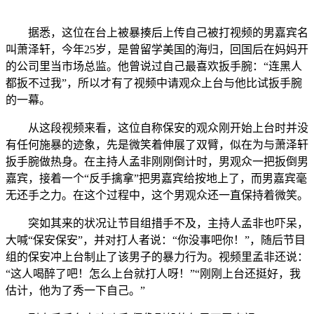
据悉，这位在台上被暴揍后上传自己被打视频的男嘉宾名
叫萧泽轩，今年25岁，是曾留学美国的海归，回国后在妈妈开
的公司里当市场总监。他曾说过自己最喜欢扳手腕：“连黑人
都扳不过我”，所以才有了视频中请观众上台与他比试扳手腕
的一幕。
从这段视频来看，这位自称保安的观众刚开始上台时并没
有任何施暴的迹象，先是微笑着伸展了双臂，似在为与萧泽轩
扳手腕做热身。在主持人孟非刚刚倒计时，男观众一把扳倒男
嘉宾，接着一个“反手擒拿”把男嘉宾给按地上了，而男嘉宾毫
无还手之力。在这个过程中，这个男观众还一直保持着微笑。
突如其来的状况让节目组措手不及，主持人孟非也吓呆，
大喊“保安保安”，并对打人者说：“你没事吧你！”，随后节目
组的保安冲上台制止了该男子的暴力行为。视频里孟非还说：
“这人喝醉了吧！怎么上台就打人呀！”“刚刚上台还挺好，我
估计，他为了秀一下自己。”