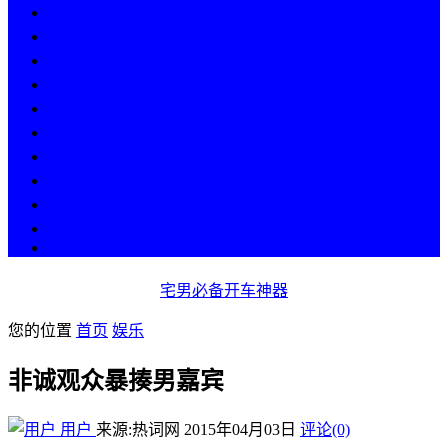
热点
人物
历史
游戏
科技
段子
美图
美女
娱乐
漫画
COS
宅男必备开车神器
您的位置
首页
娱乐
非诚观众暴揍男嘉宾
用户
来源:热词网
2015年04月03日
评论(0)