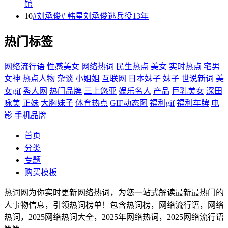
馆
10
#刘承俊# 韩星刘承俊逃兵役13年
热门标签
网络流行语
性感美女
网络热词
民生热点
美女
实时热点
宅男
女神
热点人物
杂谈
小姐姐
互联网
日本妹子
妹子
世说新词
美
女gif
秀人网
热门品牌
三上悠亚
娱乐名人
产品
巨乳美女
深田
咏美
正妹
大胸妹子
体育热点
GIF动态图
福利gif
福利车牌
电
影
手机品牌
首页
分类
专题
购买模板
热词网为你实时更新网络热词，为您一站式解读最新最热门的
人事物信息，引领热词榜单！包含热词榜，网络流行语，网络
热词，2025网络热词大全，2025年网络热词，2025网络流行语