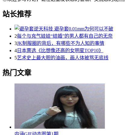
站长推荐
2
每个与充气娃娃“结婚”的男人都有自己的无奈
3
JK制服圈的背后，有哪些不为人知的事情
4
日本票选《比想像还高的女明星TOP10》
5
艺术史上最大胆的油画，画人体被骂无底线
热门文章
内涵GIF动态图第1期