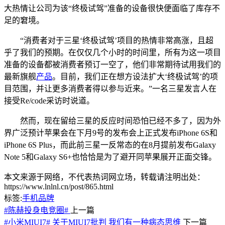
大热情让公司为该“终极试驾”准备的设备很快便面临了库存不
足的窘境。
“消费者对于三星‘终极试驾’项目的热情非常高涨，且超
乎了我们的预期。在仅仅几个小时的时间里，所有为这一项目
准备的设备都被消费者预订一空了，他们非常期待试用我们的
最新旗舰
产品
。目前，我们正在想方设法扩大‘终极试驾’的项
目范围，并让更多消费者得以参与近来。”一名三星发言人在
接受Re/code采访时说道。
然而，现在留给三星的反应时间恐怕已经不多了，因为外
界广泛预计苹果会在下月9号的发布会上正式发布iPhone 6S和
iPhone 6S Plus，而此前三星一反常态的在8月提前发布Galaxy
Note 5和Galaxy S6+也恰恰是为了避开同苹果展开正面交锋。
本文来源于网络，不代表热词网立场，转载请注明出处：
https://www.lnlnl.cn/post/865.html
标签:
手机品牌
#陈赫投身电竞圈#
上一篇
#小米MIUI7# 关于MIUI7批判 我们有一种病态思维
下一篇