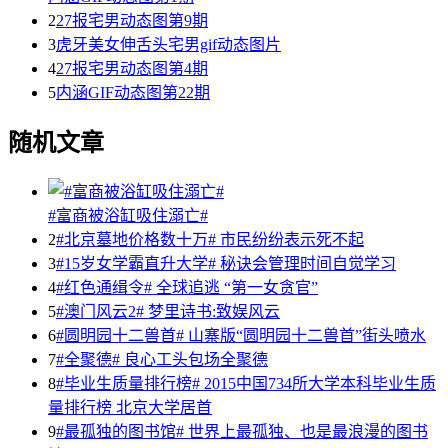
2
27报宅男动态图第9期
3
虎牙美女伸舌头宅男gif动态图片
4
27报宅男动态图第4期
5
内涵GIF动态图第22期
随机文章
#富商被浴缸吸住溺亡#
2
#北京墓地价格数十万# 市民纷纷表示死不起
3
#15岁女学霸直升大学# 秘诀会管理时间自觉学习
4
#红色通缉令# 全球追逃 “第一女贪官”
5
#澳门风云2# 梦里诗书:致娱风云
6
#圆明园十二兽首# 山寨版“圆明园十二兽首”街头喷水
7
#全聚德# 良心工头包场全聚德
8
#毕业生质量排行榜# 2015中国734所大学本科毕业生质
量排行榜 北京大学居首
9
#最孤独的图书馆# 世界上最孤独、也是最浪漫的图书