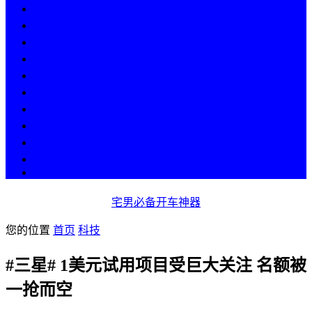
热点
人物
历史
游戏
科技
段子
美图
美女
娱乐
漫画
COS
宅男必备开车神器
您的位置
首页
科技
#三星# 1美元试用项目受巨大关注 名额被
一抢而空