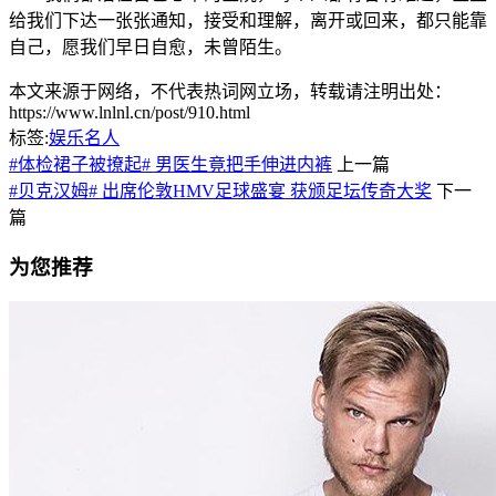
给我们下达一张张通知，接受和理解，离开或回来，都只能靠
自己，愿我们早日自愈，未曾陌生。
本文来源于网络，不代表热词网立场，转载请注明出处：
https://www.lnlnl.cn/post/910.html
标签:
娱乐名人
#体检裙子被撩起# 男医生竟把手伸进内裤
上一篇
#贝克汉姆# 出席伦敦HMV足球盛宴 获颁足坛传奇大奖
下一
篇
为您推荐