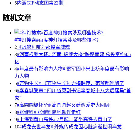
5
内涵GIF动态图第22期
随机文章
#神灯搜索#百度神灯搜索涉及哪些技术?
2
《战狼》唯为那缕军威魂
3
#河南板凳大楼# 河南“板凳大楼”跨路而建 总投资约4.5
亿
4
#年度最有影响力人物# 雷军因小米上榜年度最有影响
力人物
5
#万物生长# 《万物生长》力捧韩庚，范爷都吃醋了
6
#李春城受审# 四川省原副书记李春城十八大后落马“首
虎”
7
#高圆圆疑怀孕# 高圆圆赵又廷恋爱史大回顾
8
#张继科# 张继科趴地动作走红
9
#上海到黄山高铁# 7月起，能坐高铁去黄山了
10
#成龙去世乌龙# 外媒传成龙因心脏病逝世闹乌龙