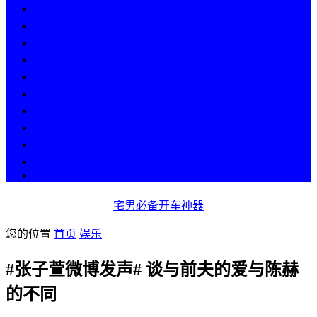
热点
人物
历史
游戏
科技
段子
美图
美女
娱乐
漫画
COS
宅男必备开车神器
您的位置
首页
娱乐
#张子萱微博发声# 谈与前夫的爱与陈赫
的不同