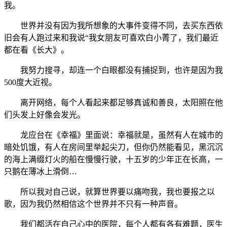
我。
世界并没有因为我所想象的大事件变得不同，去买东西依
旧会有人跑过来和我说“我女朋友可喜欢白小菁了，我们最近
都在看《长大》。
我努力搜寻，却连一个白眼都没有捕捉到，也许是因为我
500度大近视。
离开网络，每个人看起来都足够真诚和善良，太阳照在他
们头发上好像会发光。
龙应台在《幸福》里面说：幸福就是，虽然有人在城市的
暗处饥饿，有人在房间里举起尖刀，但你仍然能看见，黑沉沉
的海上满缀灯火的船在慢慢行驶，十五岁的少年正在长高，一
只鹅在薄冰上滑倒…
所以我对自己说，就算世界要以痛吻我，我也要报之以
歌，因为我仍然相信这个世界并不只有一种声音。
我们都活在自己心中的医院，每个人都有各有难题，医生