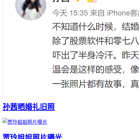
孙茜晒婚礼旧照
贾玲姐姐照片曝光