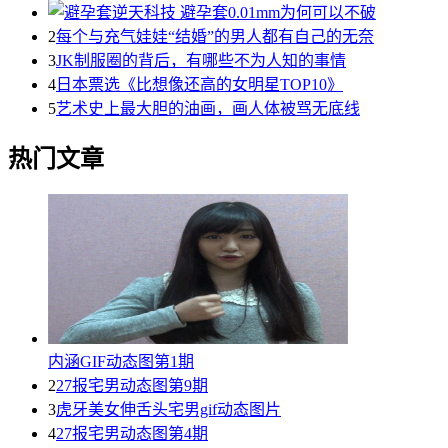
2
每个与充气娃娃“结婚”的男人都有自己的无奈
3
JK制服圈的背后，有哪些不为人知的事情
4
日本票选《比想像还高的女明星TOP10》
5
艺术史上最大胆的油画，画人体被骂无底线
热门文章
内涵GIF动态图第1期
2
27报宅男动态图第9期
3
虎牙美女伸舌头宅男gif动态图片
4
27报宅男动态图第4期