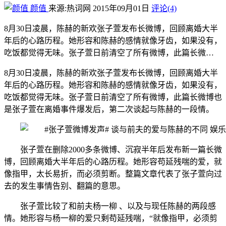
颜值
来源:热词网
2015年09月01日
评论(4)
8月30日凌晨，陈赫的新欢张子萱发布长微博，回顾离婚大半
年后的心路历程。她形容和陈赫的感情就像牙齿，如果没有，
吃饭都觉得无味。张子萱日前清空了所有微博，此篇长微…
8月30日凌晨，陈赫的新欢张子萱发布长微博，回顾离婚大半
年后的心路历程。她形容和陈赫的感情就像牙齿，如果没有，
吃饭都觉得无味。张子萱日前清空了所有微博，此篇长微博也
是张子萱在离婚事件爆发后，第二次谈起与陈赫的一段情。
张子萱在删除2000多条微博、沉寂半年后发布新一篇长微
博，回顾离婚大半年后的心路历程。她形容苟延残喘的爱，就
像指甲，太长易折，而必须剪断。整篇文章代表了张子萱向过
去的发生事情告别、翻篇的意思。
张子萱比较了和前夫杨一柳 、以及与现任陈赫的两段感
情。她形容与杨一柳的爱只剩苟延残喘，“就像指甲，必须剪