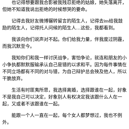
也记得想要跟我合影被我残忍拒绝的姑娘，她失落离开，
但她不知道我说出拒绝的时候想哭的要命。
记得去我好友微博辗转留言的陌生人，记得去ins给我鼓
励的陌生人，记得托人问候的陌生人…这些，我都看到。
我该向你们说声对不起。你们给我力量，伴我度过阴霾，
而我沉默至今。
我知你们和我一样讨厌战争，害怕争论，就连和朋友的小
小争执都默默服输承认自己是错的以求和平。因为每件事情在
不同立场都有不同的对与错，为自己辩护总会殃及他人，所以
干脆放弃。
生活有时匪夷所思，我选择离婚，选择跟谁在一起，好象
不是我自己可以决定，好象别人有权决定我该跟什么人在一
起，又或者不该跟谁在一起。
能跟一个人一直在一起，每个女人都梦想过，我也不例
外。