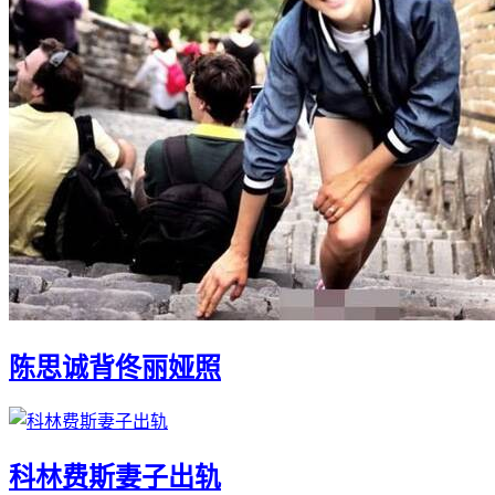
陈思诚背佟丽娅照
科林费斯妻子出轨