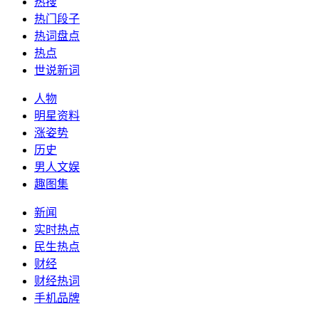
热搜
热门段子
热词盘点
热点
世说新词
人物
明星资料
涨姿势
历史
男人文娱
趣图集
新闻
实时热点
民生热点
财经
财经热词
手机品牌