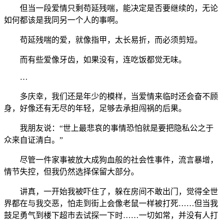
但当一段爱情只剩苟延残喘，能决定是否要继续的，无论
如何都该是我同另一个人的事啊。
苟延残喘的爱，就像指甲，太长易折，而必须剪短。
而有些爱像牙齿，如果没有，连吃饭都觉无味。
…
多庆幸，我们还是年少的模样，当爱情来临时还会奋不顾
身，好像还有无尽的年轻，足够去承担闯祸的后果。
我朋友说：“世上最悲哀的事情恐怕就是要把隐私公之于
众来自证清白。”
尽管一件家事被放大成狗血般的社会性事件，流言暴增，
情节失控，但我仍然选择保留大部分。
讲真，一开始我被吓住了，躲在房间不敢出门，觉得全世
界都在与我交恶，怕走到街上会像老鼠一样被打死……但当我
鼓足勇气到楼下超市去试探一下时……一切如常，并没有人打