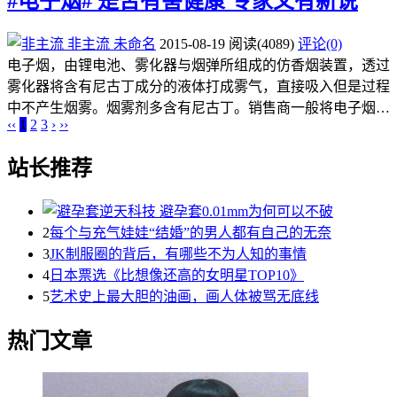
#电子烟# 是否有害健康 专家又有新说
非主流
未命名
2015-08-19
阅读
(4089)
评论(0)
电子烟，由锂电池、雾化器与烟弹所组成的仿香烟装置，透过
雾化器将含有尼古丁成分的液体打成雾气，直接吸入但是过程
中不产生烟雾。烟雾剂多含有尼古丁。销售商一般将电子烟…
‹‹
1
2
3
›
››
站长推荐
2
每个与充气娃娃“结婚”的男人都有自己的无奈
3
JK制服圈的背后，有哪些不为人知的事情
4
日本票选《比想像还高的女明星TOP10》
5
艺术史上最大胆的油画，画人体被骂无底线
热门文章