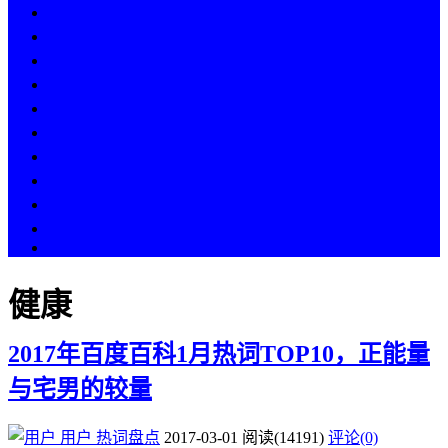
热点
人物
历史
游戏
科技
段子
美图
美女
娱乐
漫画
COS
健康
2017年百度百科1月热词TOP10，正能量
与宅男的较量
用户
热词盘点
2017-03-01
阅读
(14191)
评论(0)