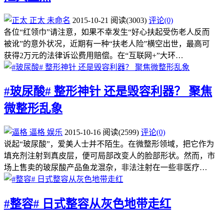
正太
未命名
2015-10-21
阅读
(3003)
评论(0)
各位“红领巾”请注意，如果不幸发生“好心扶起受伤老人反而
被讹”的意外状况，近期有一种“扶老人险”横空出世，最高可
获得2万元的法律诉讼费用赔偿。在“互联网+”大环…
#玻尿酸# 整形神针 还是毁容利器？ 聚焦
微整形乱象
逼格
娱乐
2015-10-16
阅读
(2599)
评论(0)
说起“玻尿酸”，爱美人士并不陌生。在微整形领域，把它作为
填充剂注射到真皮层，便可局部改变人的脸部形状。然而，市
场上售卖的玻尿酸产品鱼龙混杂，非法注射在一些非医疗…
#整容# 日式整容从灰色地带走红