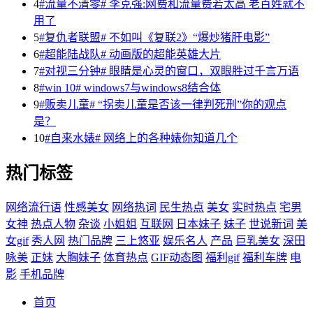
4
#流量不清零# 李克强:网费和流量费若太高 老百姓就不
用了
5
#复仇者联盟# 不如叫《复联2》“爆炒猪肝电影”
6
#超能陆战队# 动画版的超能英雄大片
7
#对视三分钟# 眼睛是心灵的窗口，双眼胜过千言万语
8
#win 10# windows7与windows8结合体
9
#贩卖儿童# “拐卖儿童是否该一律判死刑”你的观点
是？
10
#自来水婊# 网络上的各种婊你知道几个
热门标签
网络流行语
性感美女
网络热词
民生热点
美女
实时热点
宅男
女神
热点人物
杂谈
小姐姐
互联网
日本妹子
妹子
世说新词
美
女gif
秀人网
热门品牌
三上悠亚
娱乐名人
产品
巨乳美女
深田
咏美
正妹
大胸妹子
体育热点
GIF动态图
福利gif
福利车牌
电
影
手机品牌
首页