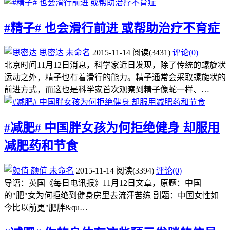
#精子# 也会滑行前进 或帮助治疗不育症
思密达
未命名
2015-11-14
阅读
(3431)
评论(0)
北京时间11月12日消息，科学家近日发现，除了传统的螺旋状
运动之外，精子也有着滑行的能力。精子通常会采取螺旋状的
前进方式，而这也是科学家首次观察到精子像蛇一样、…
#减肥# 中国胖女孩为何拒绝健身 却服用
减肥药和节食
颜值
未命名
2015-11-14
阅读
(3394)
评论(0)
导语：英国《每日电讯报》11月12日文章，原题：中国
的"肥"女为何拒绝到健身房里去流汗苦练 副题：中国女性如
今比以前更"肥胖&qu…