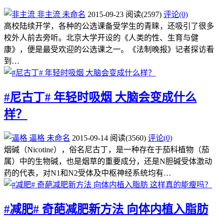
非主流
未命名
2015-09-23
阅读
(2597)
评论(0)
高校陆续开学，各种的公选课备受学生的青睐，还吸引了很多
校外人前去旁听。北京大学开设的《人类的性、生育与健
康》，便是最受欢迎的公选课之一。《法制晚报》记者探访看
到…
#尼古丁# 年轻时吸烟 大脑会变成什么
样？
逼格
未命名
2015-09-14
阅读
(3560)
评论(0)
烟碱（Nicotine），俗名尼古丁，是一种存在于茄科植物（茄
属）中的生物碱，也是烟草的重要成分，还是N胆碱受体激动
药的代表，对N1和N2受体及中枢神经系统均有…
#减肥# 奇葩减肥新方法 向体内植入脂肪