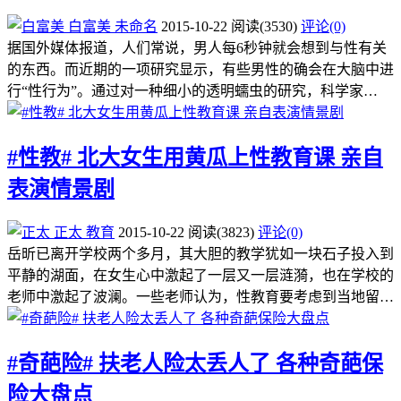
白富美
未命名
2015-10-22
阅读
(3530)
评论(0)
据国外媒体报道，人们常说，男人每6秒钟就会想到与性有关
的东西。而近期的一项研究显示，有些男性的确会在大脑中进
行“性行为”。通过对一种细小的透明蠕虫的研究，科学家…
#性教# 北大女生用黄瓜上性教育课 亲自
表演情景剧
正太
教育
2015-10-22
阅读
(3823)
评论(0)
岳昕已离开学校两个多月，其大胆的教学犹如一块石子投入到
平静的湖面，在女生心中激起了一层又一层涟漪，也在学校的
老师中激起了波澜。一些老师认为，性教育要考虑到当地留…
#奇葩险# 扶老人险太丢人了 各种奇葩保
险大盘点