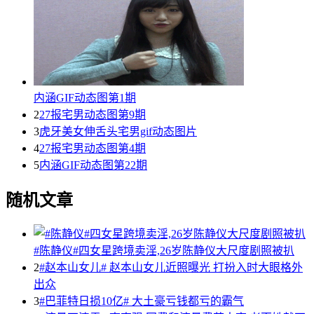
内涵GIF动态图第1期
2
27报宅男动态图第9期
3
虎牙美女伸舌头宅男gif动态图片
4
27报宅男动态图第4期
5
内涵GIF动态图第22期
随机文章
#陈静仪#四女星跨境卖淫,26岁陈静仪大尺度剧照被扒
2
#赵本山女儿# 赵本山女儿近照曝光 打扮入时大眼格外
出众
3
#巴菲特日损10亿# 大土豪亏钱都亏的霸气