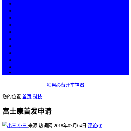
热点
人物
历史
游戏
科技
段子
美图
美女
娱乐
漫画
COS
宅男必备开车神器
您的位置
首页
科技
富士康首发申请
小三
来源:热词网
2018年03月04日
评论(0)