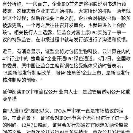
有分析称，“一般而言，企业IPO首先是将招股说明书进行预
披露，这标志着企业正式开始排队，大家所说的排队一两年就
是这个过程；然后在快要上会之前，企业会对招股书做一轮预
披露更新，一个月之后往往召开发审会，也就是进入上会阶
段”。相关投行人士透露，证监会对富士康IPO实施了一事一
议的特殊监管，在申报过程中就与发行部进行了沟通和反馈。
近日，有消息显示，证监会将对包括生物科技、云计算在内的
4个行业中的“独角兽”企业开通IPO绿色通道。3月2日，全国政
协委员、原中国证监会主席肖钢在接受媒体采访时曾表示，
“A股新股发行制度改革，服务‘独角兽’企业上市，是新股发行
核准制度的创新。”
延伸阅读IPO审核流程公开 业内人士：是监管层透明公开化重
要举措
自“大发审委”履职以来，IPO从严审核一直是市场热议的话
题，在此背景下，证监会对IPO环节各个流程也进行了进一步
的明确。12月7日晚间，证监会发行部通过官网连发两份监管
问答文件，对首次公开发行股票预先披露、首次公开发行股票