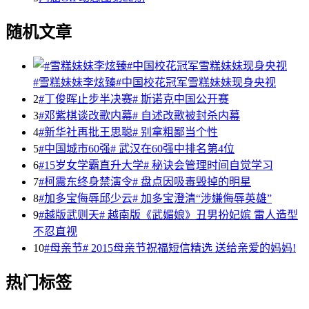
随机文章
#雪糕妹妹李炫臻#中国校花冠军雪糕妹妹现身央视
2
#丁俊晖止步半决赛# 斯诺克中国公开赛
3
#邓紫棋谈改歌内幕# 自述改歌被封杀内幕
4
#新华社再批王思聪# 别拿粗鄙当个性
5
#中国城市60强# 武汉在60强中排名第4位
6
#15岁女学霸直升大学# 秘诀会管理时间自觉学习
7
#柯震东终身禁演令# 盘点因吸毒毁掉的明星
8
#加多宝侮辱邱少云# 加多宝澄清“涉嫌侮辱英雄”
9
#越版武则天# 越南版《武媚娘》丑男扮妃嫔 雷人造型
不忍直视
10
#母亲节# 2015母亲节祝福短信精选 送给亲爱的妈妈!
热门标签