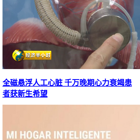
全磁悬浮人工心脏 千万晚期心力衰竭患
者获新生希望