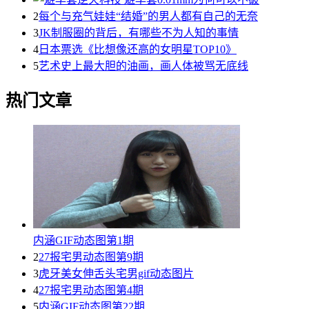
2
每个与充气娃娃“结婚”的男人都有自己的无奈
3
JK制服圈的背后，有哪些不为人知的事情
4
日本票选《比想像还高的女明星TOP10》
5
艺术史上最大胆的油画，画人体被骂无底线
热门文章
内涵GIF动态图第1期
2
27报宅男动态图第9期
3
虎牙美女伸舌头宅男gif动态图片
4
27报宅男动态图第4期
5
内涵GIF动态图第22期