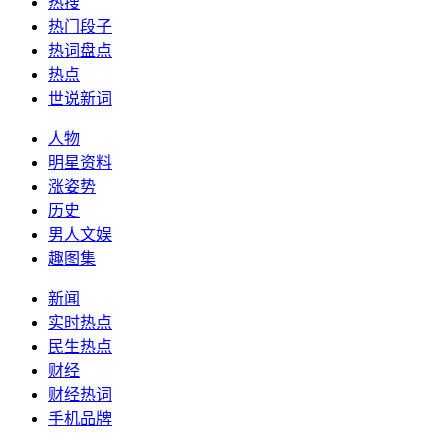
热搜
热门段子
热词盘点
热点
世说新词
人物
明星资料
涨姿势
历史
男人文娱
趣图集
新闻
实时热点
民生热点
财经
财经热词
手机品牌