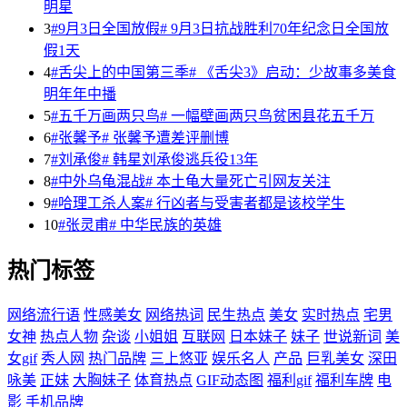
明星
3
#9月3日全国放假# 9月3日抗战胜利70年纪念日全国放
假1天
4
#舌尖上的中国第三季# 《舌尖3》启动：少故事多美食
明年年中播
5
#五千万画两只鸟# 一幅壁画两只鸟贫困县花五千万
6
#张馨予# 张馨予遭差评删博
7
#刘承俊# 韩星刘承俊逃兵役13年
8
#中外乌龟混战# 本土龟大量死亡引网友关注
9
#哈理工杀人案# 行凶者与受害者都是该校学生
10
#张灵甫# 中华民族的英雄
热门标签
网络流行语
性感美女
网络热词
民生热点
美女
实时热点
宅男
女神
热点人物
杂谈
小姐姐
互联网
日本妹子
妹子
世说新词
美
女gif
秀人网
热门品牌
三上悠亚
娱乐名人
产品
巨乳美女
深田
咏美
正妹
大胸妹子
体育热点
GIF动态图
福利gif
福利车牌
电
影
手机品牌