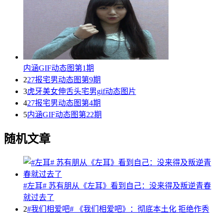
内涵GIF动态图第1期
2
27报宅男动态图第9期
3
虎牙美女伸舌头宅男gif动态图片
4
27报宅男动态图第4期
5
内涵GIF动态图第22期
随机文章
#左耳# 苏有朋从《左耳》看到自己：没来得及叛逆青春
就过去了
2
#我们相爱吧# 《我们相爱吧》：彻底本土化 拒绝作秀