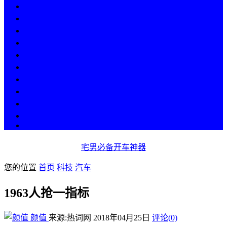
热点
人物
历史
游戏
科技
段子
美图
美女
娱乐
漫画
COS
宅男必备开车神器
您的位置
首页
科技
汽车
1963人抢一指标
颜值
来源:热词网
2018年04月25日
评论(0)