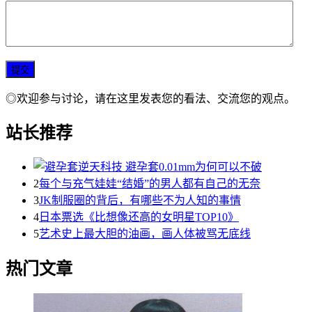
◎欢迎参与讨论，请在这里发表您的看法、交流您的观点。
站长推荐
2
每个与充气娃娃“结婚”的男人都有自己的无奈
3
JK制服圈的背后，有哪些不为人知的事情
4
日本票选《比想像还高的女明星TOP10》
5
艺术史上最大胆的油画，画人体被骂无底线
热门文章