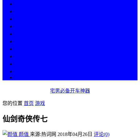
热点
人物
历史
游戏
科技
段子
美图
美女
娱乐
漫画
COS
宅男必备开车神器
您的位置
首页
游戏
仙剑奇侠传七
颜值
来源:热词网
2018年04月26日
评论(0)