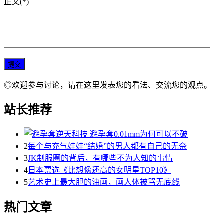
正文(*)
◎欢迎参与讨论，请在这里发表您的看法、交流您的观点。
站长推荐
2
每个与充气娃娃“结婚”的男人都有自己的无奈
3
JK制服圈的背后，有哪些不为人知的事情
4
日本票选《比想像还高的女明星TOP10》
5
艺术史上最大胆的油画，画人体被骂无底线
热门文章