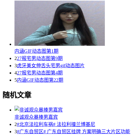
内涵GIF动态图第1期
2
27报宅男动态图第9期
3
虎牙美女伸舌头宅男gif动态图片
4
27报宅男动态图第4期
5
内涵GIF动态图第22期
随机文章
非诚观众暴揍男嘉宾
2
#北京法拉利车祸# 法拉利撞兰博基尼
3
#广东自贸区# 广东自贸区挂牌 方案明确三大片区功能