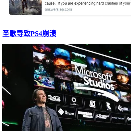
圣歌导致PS4崩溃