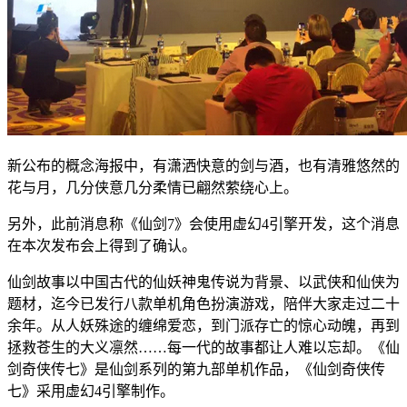
新公布的概念海报中，有潇洒快意的剑与酒，也有清雅悠然的
花与月，几分侠意几分柔情已翩然萦绕心上。
另外，此前消息称《仙剑7》会使用虚幻4引擎开发，这个消息
在本次发布会上得到了确认。
仙剑故事以中国古代的仙妖神鬼传说为背景、以武侠和仙侠为
题材，迄今已发行八款单机角色扮演游戏，陪伴大家走过二十
余年。从人妖殊途的缠绵爱恋，到门派存亡的惊心动魄，再到
拯救苍生的大义凛然……每一代的故事都让人难以忘却。《仙
剑奇侠传七》是仙剑系列的第九部单机作品，《仙剑奇侠传
七》采用虚幻4引擎制作。