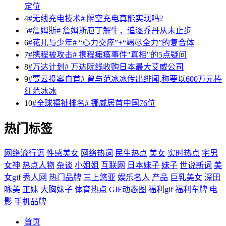
定位
4
#无线充电技术# 隔空充电真能实现吗?
5
#詹姆斯# 詹姆斯庖丁解牛，追逐乔丹从未止步
6
#花儿与少年# “心力交瘁”+“竭尽全力”的复合体
7
#携程被攻击# 携程瘫痪事件"真相"的5点疑问
8
#万达计划# 万达院线收购日本最大艾威公司
9
#贾云投案自首# 曾与范冰冰传出绯闻,称要以600万元捧
红范冰冰
10
#全球福祉排名# 挪威居首中国76位
热门标签
网络流行语
性感美女
网络热词
民生热点
美女
实时热点
宅男
女神
热点人物
杂谈
小姐姐
互联网
日本妹子
妹子
世说新词
美
女gif
秀人网
热门品牌
三上悠亚
娱乐名人
产品
巨乳美女
深田
咏美
正妹
大胸妹子
体育热点
GIF动态图
福利gif
福利车牌
电
影
手机品牌
首页