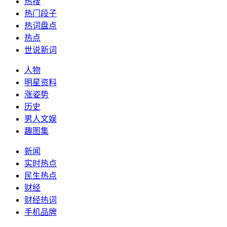
热搜
热门段子
热词盘点
热点
世说新词
人物
明星资料
涨姿势
历史
男人文娱
趣图集
新闻
实时热点
民生热点
财经
财经热词
手机品牌