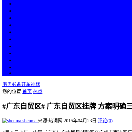
热点
人物
历史
游戏
科技
段子
美图
美女
娱乐
漫画
COS
宅男必备开车神器
您的位置
首页
热点
#广东自贸区# 广东自贸区挂牌 方案明确
shenma
来源:热词网
2015年04月23日
评论(0)