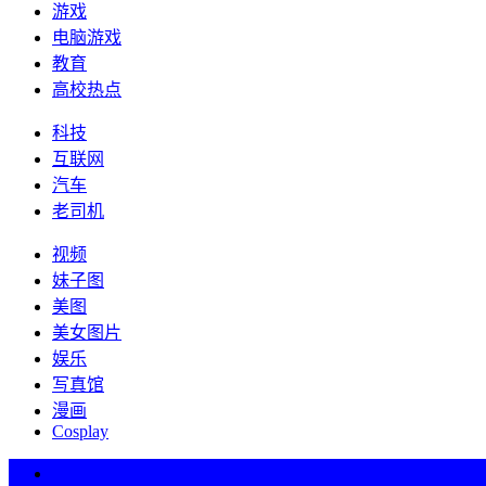
游戏
电脑游戏
教育
高校热点
科技
互联网
汽车
老司机
视频
妹子图
美图
美女图片
娱乐
写真馆
漫画
Cosplay
热词