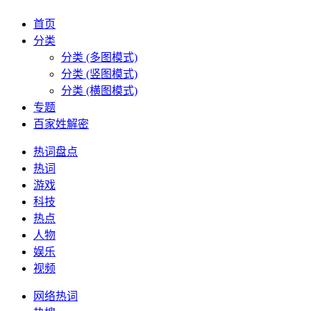
首页
分类
分类 (多图模式)
分类 (竖图模式)
分类 (横图模式)
专题
百家姓解密
热词盘点
热词
游戏
科技
热点
人物
娱乐
视频
网络热词