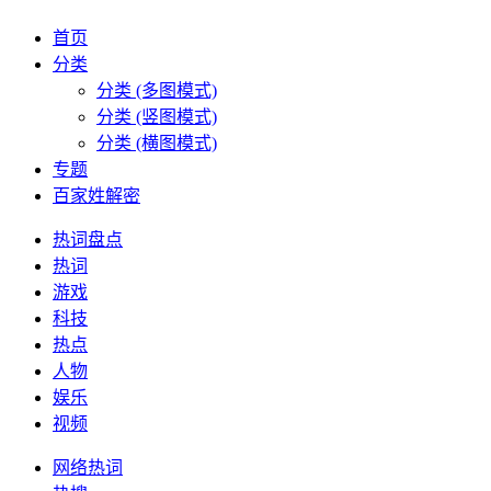
首页
分类
分类 (多图模式)
分类 (竖图模式)
分类 (横图模式)
专题
百家姓解密
热词盘点
热词
游戏
科技
热点
人物
娱乐
视频
网络热词