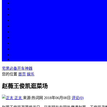
热点
人物
历史
游戏
科技
段子
美图
美女
娱乐
漫画
COS
宅男必备开车神器
您的位置
首页
娱乐
赵薇王俊凯逛菜场
正太
来源:热词网
2018年06月08日
评论(0)