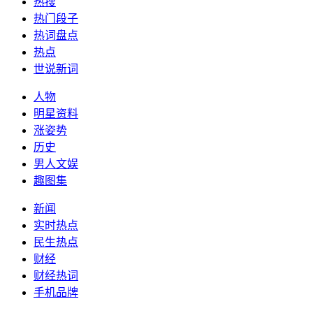
热搜
热门段子
热词盘点
热点
世说新词
人物
明星资料
涨姿势
历史
男人文娱
趣图集
新闻
实时热点
民生热点
财经
财经热词
手机品牌