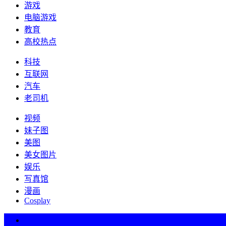
游戏
电脑游戏
教育
高校热点
科技
互联网
汽车
老司机
视频
妹子图
美图
美女图片
娱乐
写真馆
漫画
Cosplay
热词