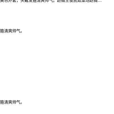
穿黄色外套，头戴发箍清爽帅气。赵薇王俊凯逛菜场赵薇…
发箍清爽帅气。
发箍清爽帅气。