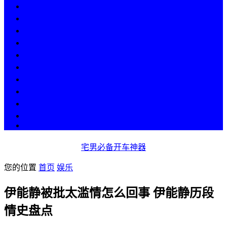
热点
人物
历史
游戏
科技
段子
美图
美女
娱乐
漫画
COS
宅男必备开车神器
您的位置
首页
娱乐
伊能静被批太滥情怎么回事 伊能静历段
情史盘点