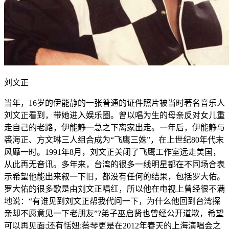
刘文正
当年，16岁的伊能静的一张普通的证件照片被当时著名音乐人
刘文正看到，带她进入娱乐圈。曾以唱为生的母亲反对女儿重
走自己的老路，伊能静一急之下离家出走。一年后，伊能静与
裘海正、方文琳三人组合成为“飞鹰三姝”，在上世纪80年代末
风靡一时。1991年8月，刘文正关闭了飞鹰工作室远走美国，
从此再无音讯。多年来，台湾的很多一线明星都在不同场合表
示希望他能出来叙一下旧，都没有任何的结果，包括罗大佑。
罗大佑的很多歌是由刘文正唱红，所以他在电视上曾经很不满
地说：“有谁见到刘文正帮我代问一下，为什么他回到台湾探
亲却不愿意见一下老朋友”?弟子巫启贤也曾经公开道歉，希望
可以再见面;还有恬妞;蔡琴更是在2012年春天的上海演唱会之