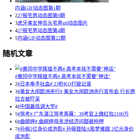
内涵GIF动态图第1期
2
27报宅男动态图第9期
3
虎牙美女伸舌头宅男gif动态图片
4
27报宅男动态图第4期
5
内涵GIF动态图第22期
随机文章
#黄冈中学辉煌不再# 高考本就不需要"神话"
2
#日本拳手吐血# 23秒KO打破记录
3
#美女大闹欧洲央行# 美女大闹欧洲央行发布会 行长德
拉吉被吓呆
4
#中国最低调大学#
5
#驾考# 广东湛江驾考黑幕：39考官上缴红包2100万
6
#曲婉婷# 曲婉婷母亲涉经济问题被拘押
7
#孙俪2亿身价成泡影# 孙俪登陆A股梦难圆 2亿元身价
成泡影