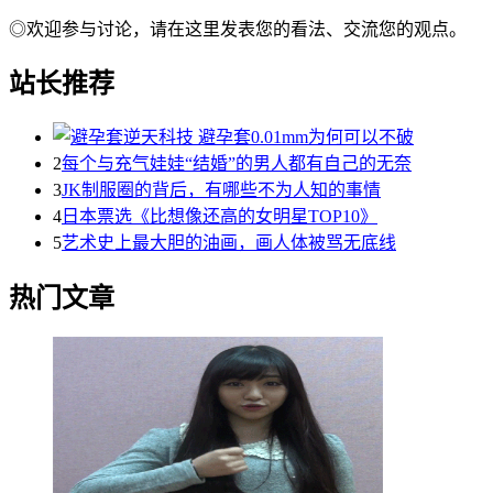
◎欢迎参与讨论，请在这里发表您的看法、交流您的观点。
站长推荐
2
每个与充气娃娃“结婚”的男人都有自己的无奈
3
JK制服圈的背后，有哪些不为人知的事情
4
日本票选《比想像还高的女明星TOP10》
5
艺术史上最大胆的油画，画人体被骂无底线
热门文章