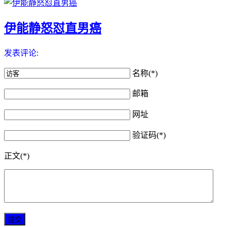
伊能静怒怼直男癌
发表评论:
名称(*)
邮箱
网址
验证码(*)
正文(*)