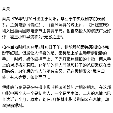
秦昊
秦昊1976年5月20日出生于沈阳，毕业于中央戏剧学院表演
系。主演电影《青红》、《春风沉醉的晚上》、《日照重庆》
均入围戛纳国际电影节主竞赛单元。他自然投入的演技广受好
评，被王小帅导演称为“无冕之王”。
柏林当地时间2014年2月10日下午，伊能静和秦昊亮相柏林电
影节红毯。但最让人惊喜的是，秦昊是上前主动牵伊能静的
手。一时间，媒体蜂拥而上，闪光灯聚焦相扣的十指，两人手
上的对戒格外惹眼。14年前的情人节她和孩子的爸庾澄庆在美
国结婚，14年后的情人节她有秦昊，还在微博发文“我有归
处，有人等我，如此而已”。
伊能静与秦昊是在拍摄电影《摇滚英雄》时相识相恋，在这部
电影中两个人一个是制片人，一个是男主演，二人的恋情也已
长达近五个月，原本计划在2月柏林电影节期间公布恋情，却
遭提前爆料。