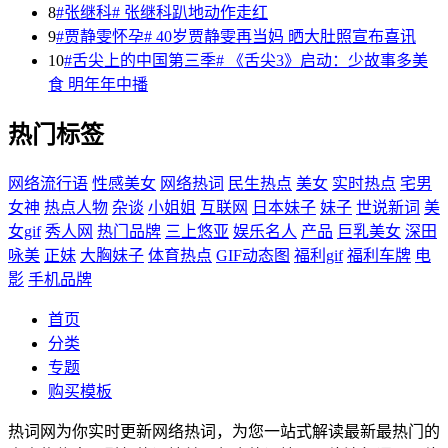
8
#张继科# 张继科趴地动作走红
9
#贾静雯怀孕# 40岁贾静雯再当妈 晒大肚照宣布喜讯
10
#舌尖上的中国第三季# 《舌尖3》启动：少故事多美
食 明年年中播
热门标签
网络流行语
性感美女
网络热词
民生热点
美女
实时热点
宅男
女神
热点人物
杂谈
小姐姐
互联网
日本妹子
妹子
世说新词
美
女gif
秀人网
热门品牌
三上悠亚
娱乐名人
产品
巨乳美女
深田
咏美
正妹
大胸妹子
体育热点
GIF动态图
福利gif
福利车牌
电
影
手机品牌
首页
分类
专题
购买模板
热词网为你实时更新网络热词，为您一站式解读最新最热门的