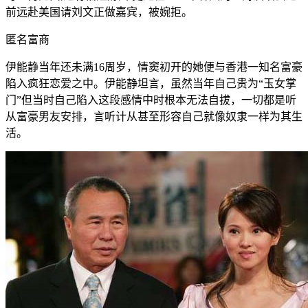
前远赴美国请刘文正做嘉宾，被婉拒。
匿名富商
伊能静当年还未满16周岁，情窦初开的她便与香港一知名富豪
陷入疯狂恋爱之中。伊能静坦言，虽然当年自己贵为“玉女掌
门”但当时自己陷入这段感情中时根本无法自拔，一切都是听
从富豪男友安排，言听计从甚至形容自己就像奴隶一样为其生
活。