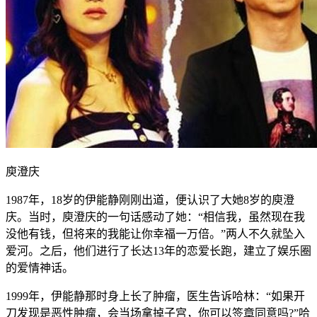
庾澄庆
1987年，18岁的伊能静刚刚出道，便认识了大她8岁的庾澄
庆。当时，庾澄庆的一句话感动了她：“相信我，虽然现在我
没他有钱，但将来的我能让你幸福一万倍。”两人不久就坠入
爱河。之后，他们进行了长达13年的恋爱长跑，建立了娱乐圈
的爱情神话。
1999年，伊能静那时身上长了肿瘤，医生告诉哈林：“如果开
刀发现是恶性肿瘤，会当场拿掉子宫，你可以签章同意吗?”哈