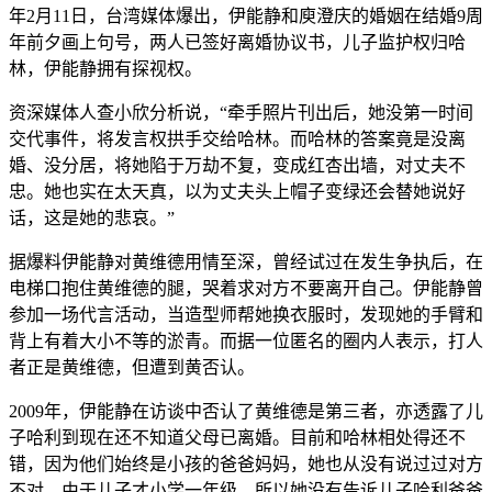
年2月11日，台湾媒体爆出，伊能静和庾澄庆的婚姻在结婚9周
年前夕画上句号，两人已签好离婚协议书，儿子监护权归哈
林，伊能静拥有探视权。
资深媒体人查小欣分析说，“牵手照片刊出后，她没第一时间
交代事件，将发言权拱手交给哈林。而哈林的答案竟是没离
婚、没分居，将她陷于万劫不复，变成红杏出墙，对丈夫不
忠。她也实在太天真，以为丈夫头上帽子变绿还会替她说好
话，这是她的悲哀。”
据爆料伊能静对黄维德用情至深，曾经试过在发生争执后，在
电梯口抱住黄维德的腿，哭着求对方不要离开自己。伊能静曾
参加一场代言活动，当造型师帮她换衣服时，发现她的手臂和
背上有着大小不等的淤青。而据一位匿名的圈内人表示，打人
者正是黄维德，但遭到黄否认。
2009年，伊能静在访谈中否认了黄维德是第三者，亦透露了儿
子哈利到现在还不知道父母已离婚。目前和哈林相处得还不
错，因为他们始终是小孩的爸爸妈妈，她也从没有说过过对方
不对。由于儿子才小学一年级，所以她没有告诉儿子哈利爸爸