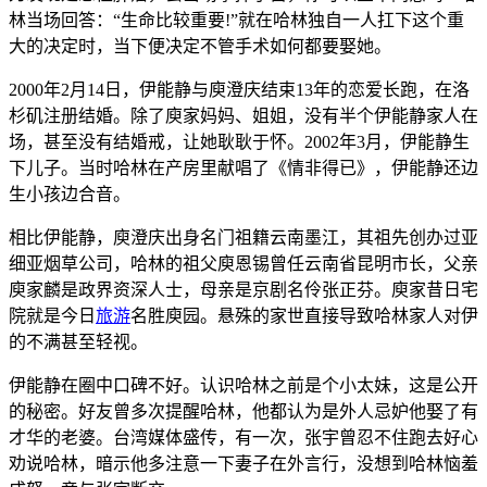
林当场回答：“生命比较重要!”就在哈林独自一人扛下这个重
大的决定时，当下便决定不管手术如何都要娶她。
2000年2月14日，伊能静与庾澄庆结束13年的恋爱长跑，在洛
杉矶注册结婚。除了庾家妈妈、姐姐，没有半个伊能静家人在
场，甚至没有结婚戒，让她耿耿于怀。2002年3月，伊能静生
下儿子。当时哈林在产房里献唱了《情非得已》，伊能静还边
生小孩边合音。
相比伊能静，庾澄庆出身名门祖籍云南墨江，其祖先创办过亚
细亚烟草公司，哈林的祖父庾恩锡曾任云南省昆明市长，父亲
庾家麟是政界资深人士，母亲是京剧名伶张正芬。庾家昔日宅
院就是今日
旅游
名胜庾园。悬殊的家世直接导致哈林家人对伊
的不满甚至轻视。
伊能静在圈中口碑不好。认识哈林之前是个小太妹，这是公开
的秘密。好友曾多次提醒哈林，他都认为是外人忌妒他娶了有
才华的老婆。台湾媒体盛传，有一次，张宇曾忍不住跑去好心
劝说哈林，暗示他多注意一下妻子在外言行，没想到哈林恼羞