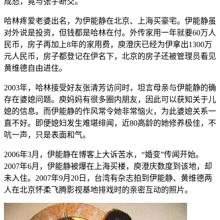
成怒，竟与张宇断交。
哈林疼爱老婆出名，为伊能静在北京、上海买豪宅。伊能静虽
对外说是投资，但钱都是哈林在付。外传家用一年就要60万人
民币，房子再加上8年的家用费，庾澄庆已经为伊拿出1300万
元人民币，房子都登记在伊名下，北京的房子还被管理员看见
黄维德自由进住。
2003年，哈林接受好友张清芳访问时，坦言母亲与伊能静的确
存在婆媳问题。庾妈妈有很多圈内朋友，因此可以获知关于儿
媳的信息。而伊能静的作风常令她非常恼火，为此婆媳关系一
直不好。即便媳妇发生难堪绯闻，近80高龄的她修养极佳，不
吭一声，只是表面和气。
2006年3月，伊能静在博客上大诉苦水，“婚变”传闻开始。
2007年6月，伊能静被爆在上海买楼，庾澄庆数度到该地，却
未入住。2007年9月20日，台湾有杂志拍到伊能静、黄维德两
人在北京怀柔飞腾影视基地排戏时的亲密互动的照片。