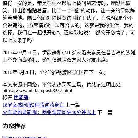
值得一提的是，秦昊在柏林影展上被问到恋情时，幽默地微
笑、伸出食指贴着唇，比了一个“嘘”的动作，让一旁的伊能静
笑着看他。隔日他面对陆媒专访时终于认了，直说“我是个不
会说谎的，这(恋情)没什么可否认的。这就是我的生活，我的
选择，我们在一起很开心”。还幽默地说：“都公开恋情了，可
以上头条了吗?
2015年03月21日，伊能静和小10岁未婚夫秦昊在普吉岛的沙滩
上举办海岛婚礼，婚礼仅邀请双方家人好友出席。
2016年6月28日，47岁的伊能静在美国产下一女。
本文来源于网络，不代表热词网立场，转载请注明出处：
https://www.lnlnl.cn/post/3237.html
标签:
伊能静
18岁女孩同服2种感冒药身亡
上一篇
火车票购票新规：两张票需间隔40分钟以上
下一篇
为您推荐