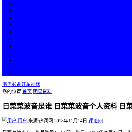
热点
人物
历史
游戏
科技
段子
美图
美女
娱乐
漫画
COS
宅男必备开车神器
您的位置
首页
明星资料
日菜菜波音是谁 日菜菜波音个人资料 日
用户
来源:热词网
2018年11月14日
评论(0)