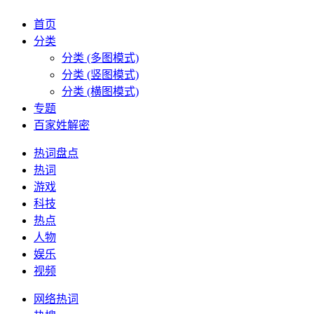
首页
分类
分类 (多图模式)
分类 (竖图模式)
分类 (横图模式)
专题
百家姓解密
热词盘点
热词
游戏
科技
热点
人物
娱乐
视频
网络热词