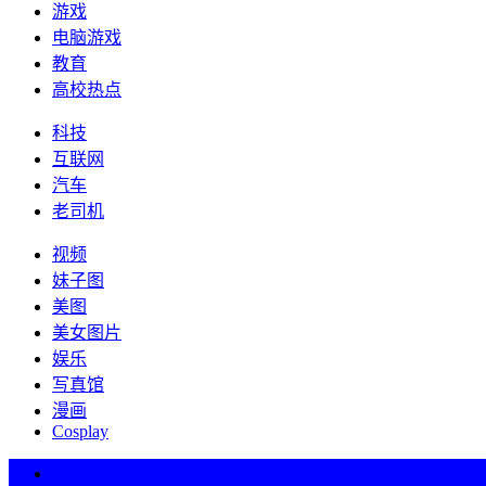
游戏
电脑游戏
教育
高校热点
科技
互联网
汽车
老司机
视频
妹子图
美图
美女图片
娱乐
写真馆
漫画
Cosplay
热词