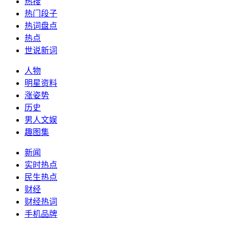
热搜
热门段子
热词盘点
热点
世说新词
人物
明星资料
涨姿势
历史
男人文娱
趣图集
新闻
实时热点
民生热点
财经
财经热词
手机品牌