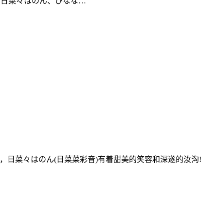
波音（日菜々はのん、ひなな…
于日本，日菜々はのん(日菜菜彩音)有着甜美的笑容和深遂的汝沟!