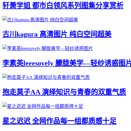
轩萧学姐 都市白领风系列图集分享赏析
古川kagura 高清图片 纯白空间超美
李素英leeesovely 朦胧美学—轻纱诱惑图
抱走莫子AA 演绎知识与青春的双重气质
星之迟迟 全网作品每一组都质感十足