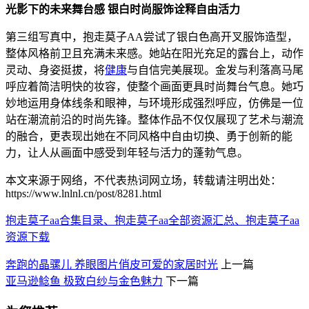
光影下的未来舞台感 银白时尚服饰诠释自由活力
第三组写真中，抱走莫子AA尝试了银白色高开叉服饰造型，
整体风格前卫且充满未来感。她站在阳光充足的露台上，动作
灵动、身姿挺拔，将
健康
与自信完美展现。金发与利落高马尾
呼应着简洁明快的妆容，使整个画面更具时尚舞台气息。她巧
妙地运用身体线条和眼神，与环境形成强烈呼应，仿佛是一位
站在潮流前沿的时尚先锋。整体作品不仅仅展现了艺术与潮流
的融合，更表现出她在不同风格中自由切换、勇于创新的能
力，让人从画面中感受到年轻与活力的蓬勃气息。
本文来源于网络，不代表热词网立场，转载请注明出处：
https://www.lnlnl.cn/post/8281.html
抱走莫子aa合集目录、抱走莫子aa全部资源汇总、抱走莫子aa
资源下载
奔跑的晶骡儿 养眼图片俏皮可爱的家居时光
上一篇
亚马逊鲶鱼 极致白纱与金色魅力
下一篇