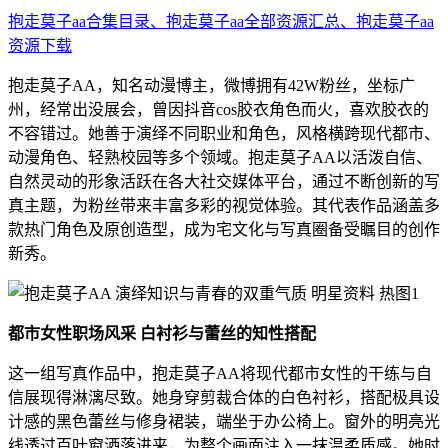
抱走莫子aa合集目录、抱走莫子aa全部资源汇总、抱走莫子aa
资源下载
抱走莫子AA，知名动漫博主，微博拥有42W粉丝，坐标广
州，经常出没展会，曾因抖音cos胶衣角色而火，喜欢胶衣的
不容错过。她善于演绎不同职业和角色，风格横跨现代都市、
动漫角色、轻熟校园等多个领域。抱走莫子AA以活泼自信、
自然灵动的形象活跃在各大社交媒体平台，通过不断创新的写
真主题，为粉丝带来丰富多彩的视觉体验。其代表作品涵盖多
款热门角色及原创造型，成为宅文化与写真圈备受瞩目的创作
新秀。
都市女性职场风采 白衬衫与蕾丝的知性搭配
这一组写真作品中，抱走莫子AA将现代都市女性的干练与自
信展现得淋漓尽致。她身穿剪裁合体的白色衬衫，搭配极具设
计感的黑色蕾丝与修身裙装，端坐于办公椅上。窗外的明亮光
线透过百叶窗洒落进来，为整个画面注入一抹温柔质感。她时