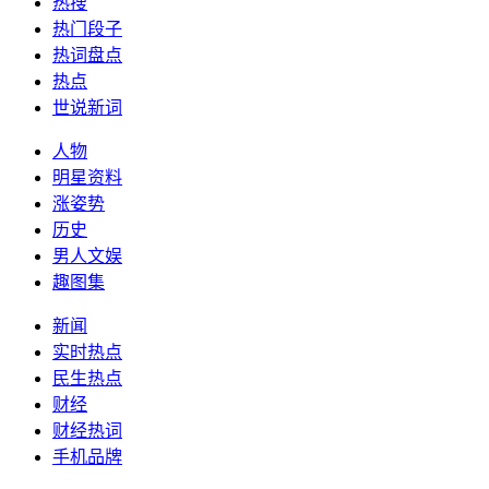
热搜
热门段子
热词盘点
热点
世说新词
人物
明星资料
涨姿势
历史
男人文娱
趣图集
新闻
实时热点
民生热点
财经
财经热词
手机品牌