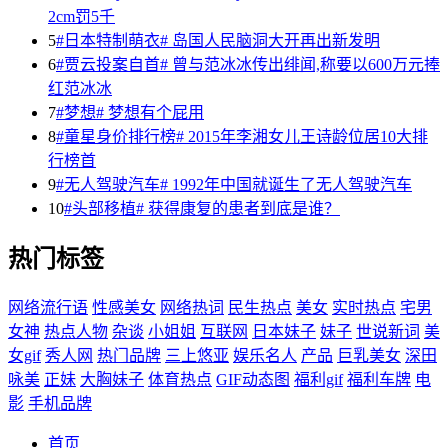
2cm罚5千
5
#日本特制萌衣# 岛国人民脑洞大开再出新发明
6
#贾云投案自首# 曾与范冰冰传出绯闻,称要以600万元捧
红范冰冰
7
#梦想# 梦想有个屁用
8
#童星身价排行榜# 2015年李湘女儿王诗龄位居10大排
行榜首
9
#无人驾驶汽车# 1992年中国就诞生了无人驾驶汽车
10
#头部移植# 获得康复的患者到底是谁？
热门标签
网络流行语
性感美女
网络热词
民生热点
美女
实时热点
宅男
女神
热点人物
杂谈
小姐姐
互联网
日本妹子
妹子
世说新词
美
女gif
秀人网
热门品牌
三上悠亚
娱乐名人
产品
巨乳美女
深田
咏美
正妹
大胸妹子
体育热点
GIF动态图
福利gif
福利车牌
电
影
手机品牌
首页