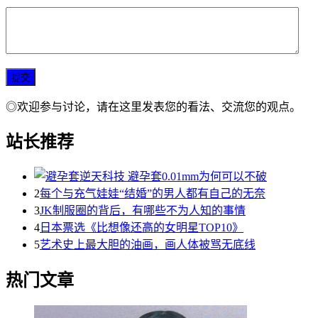
◎欢迎参与讨论，请在这里发表您的看法、交流您的观点。
站长推荐
2
每个与充气娃娃“结婚”的男人都有自己的无奈
3
JK制服圈的背后，有哪些不为人知的事情
4
日本票选《比想像还高的女明星TOP10》
5
艺术史上最大胆的油画，画人体被骂无底线
热门文章