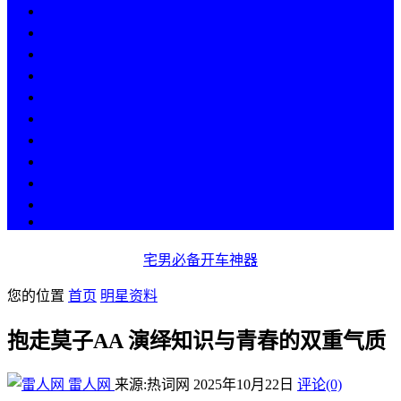
热点
人物
历史
游戏
科技
段子
美图
美女
娱乐
漫画
COS
宅男必备开车神器
您的位置
首页
明星资料
抱走莫子AA 演绎知识与青春的双重气质
雷人网
来源:热词网
2025年10月22日
评论(0)