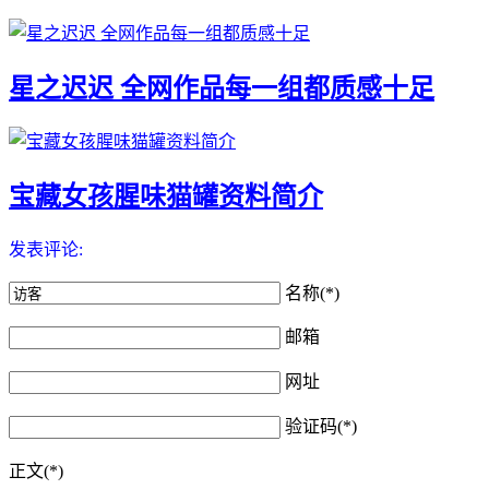
星之迟迟 全网作品每一组都质感十足
宝藏女孩腥味猫罐资料简介
发表评论:
名称(*)
邮箱
网址
验证码(*)
正文(*)