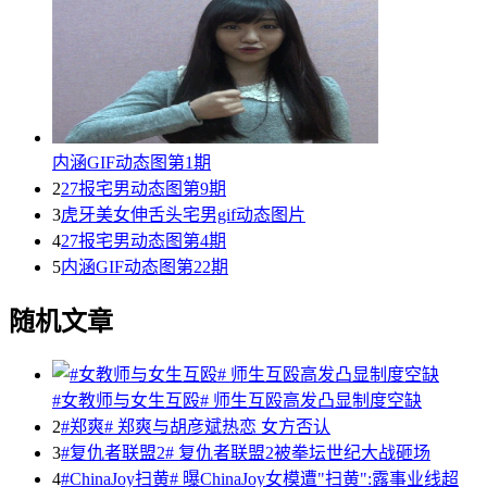
内涵GIF动态图第1期
2
27报宅男动态图第9期
3
虎牙美女伸舌头宅男gif动态图片
4
27报宅男动态图第4期
5
内涵GIF动态图第22期
随机文章
#女教师与女生互殴# 师生互殴高发凸显制度空缺
2
#郑爽# 郑爽与胡彦斌热恋 女方否认
3
#复仇者联盟2# 复仇者联盟2被拳坛世纪大战砸场
4
#ChinaJoy扫黄# 曝ChinaJoy女模遭"扫黄":露事业线超