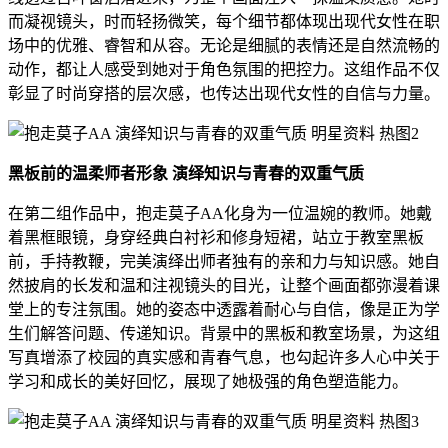
而凝视镜头，时而轻扬微笑，每个细节都体现出现代女性在职
场中的优雅、睿智和从容。无论是细腻的表情还是自然流畅的
动作，都让人感受到她对于角色氛围的把控力。这组作品不仅
彰显了时尚穿搭的层次感，也传达出现代女性的自信与力量。
黑板前的温柔师者形象 演绎知识与青春的双重气质
在第二组作品中，抱走莫子AA化身为一位温婉的教师。她戴
着黑框眼镜，身穿经典白衬衫和修身短裙，站立于教室黑板
前，手持教鞭，完美演绎出师者独有的亲和力与知识感。她自
然披肩的长发和温和注视镜头的目光，让整个画面都弥漫着课
堂上的专注氛围。她的姿态中透露着耐心与自信，像是正为学
生们解答问题、传递知识。背景中的黑板和教室场景，为这组
写真增添了校园的真实感和青春气息，也勾起许多人心中关于
学习和成长的美好回忆，展现了她极强的角色塑造能力。