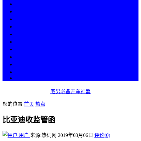
热点
人物
历史
游戏
科技
段子
美图
美女
娱乐
漫画
COS
宅男必备开车神器
您的位置
首页
热点
比亚迪收监管函
用户
来源:热词网
2019年03月06日
评论(0)