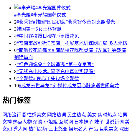
#李光耀#李光耀国葬仪式
2
#裴秀智#韩国“国民初恋”裴秀智今昔对比照曝光
3
韩国第一S女王林智慧
4
#中国客挤爆日樱花季# 爆花见
5
#苍南事故# 浙江苍南一拓展基地训练网坍塌 多人死伤
6
#南航校花陈都灵# 南航校花陈都灵演《左耳》哭戏演
到喷鼻血
7
#红色通缉令# 全球追逃 “第一女贪官”
8
#无线充电技术# 隔空充电真能实现吗?
9
#全聚德# 良心工头包场全聚德
10
#成龙去世乌龙# 外媒传成龙因心脏病逝世闹乌龙
热门标签
网络流行语
性感美女
网络热词
民生热点
美女
实时热点
宅男
女神
热点人物
杂谈
小姐姐
互联网
日本妹子
妹子
世说新词
美
女gif
秀人网
热门品牌
三上悠亚
娱乐名人
产品
巨乳美女
深田