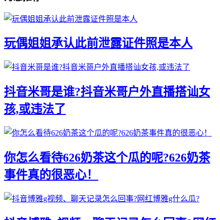
玩偶姐姐承认此前泄露证件照是本人
抖音米哥是谁?抖音米哥户外直播搭讪女
孩,或违法了
你怎么看待626奶茶这个瓜的呢?626奶茶
事件真的很恶心！