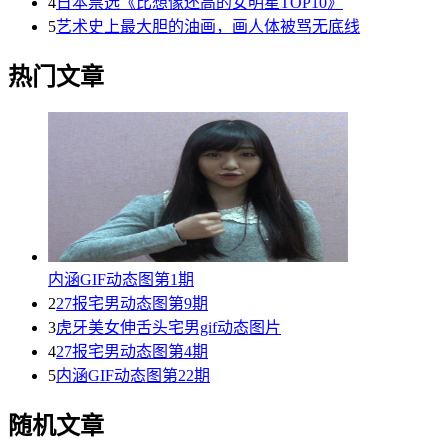
4
日本票选《比想像还高的女明星TOP10》
5
艺术史上最大胆的油画，画人体被骂无底线
热门文章
内涵GIF动态图第1期
2
27报宅男动态图第9期
3
虎牙美女伸舌头宅男gif动态图片
4
27报宅男动态图第4期
5
内涵GIF动态图第22期
随机文章