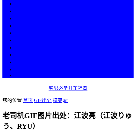
热点
人物
历史
游戏
科技
段子
美图
美女
娱乐
漫画
COS
宅男必备开车神器
您的位置
首页
GIF出处
搞笑gif
老司机GIF图片出处：江波亮（江波りゅ
う、RYU）