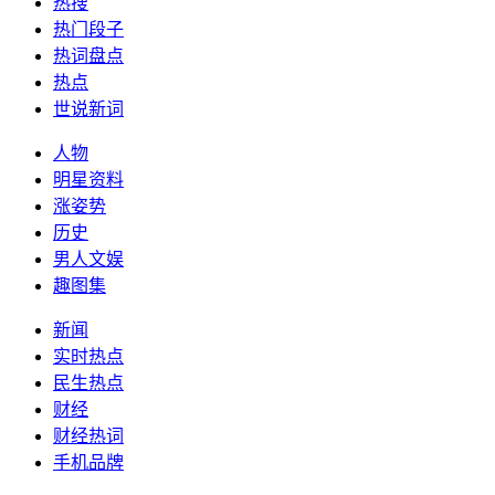
热搜
热门段子
热词盘点
热点
世说新词
人物
明星资料
涨姿势
历史
男人文娱
趣图集
新闻
实时热点
民生热点
财经
财经热词
手机品牌