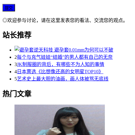
◎欢迎参与讨论，请在这里发表您的看法、交流您的观点。
站长推荐
2
每个与充气娃娃“结婚”的男人都有自己的无奈
3
JK制服圈的背后，有哪些不为人知的事情
4
日本票选《比想像还高的女明星TOP10》
5
艺术史上最大胆的油画，画人体被骂无底线
热门文章