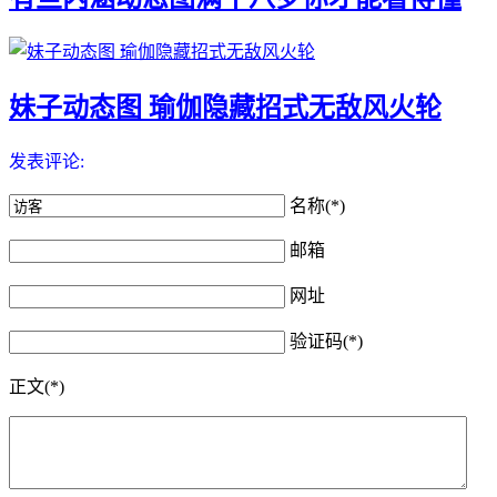
妹子动态图 瑜伽隐藏招式无敌风火轮
发表评论:
名称(*)
邮箱
网址
验证码(*)
正文(*)