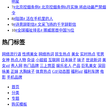
明星
7
#北京控烟条例# 北京控烟条例6月实施 将启动最严禁烟
令
8
#陆琪# 活在手机里的人
9
#诗意辞职信# 文采飞扬的千字辞职信
10
#全球福祉排名# 挪威居首中国76位
热门标签
网络流行语
性感美女
网络热词
民生热点
美女
实时热点
宅男
女神
热点人物
杂谈
小姐姐
互联网
日本妹子
妹子
世说新词
美
女gif
秀人网
热门品牌
三上悠亚
娱乐名人
产品
巨乳美女
深田
咏美
正妹
大胸妹子
体育热点
GIF动态图
福利gif
福利车牌
电
影
手机品牌
首页
分类
专题
购买模板