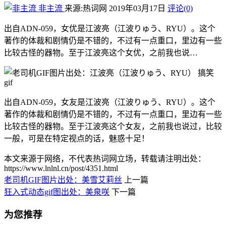
非主流
来源:热词网
2019年03月17日
评论(0)
出自ADN-059，女优是江波亮（江波りゅう、RYU）。这个
著作的体裁和剧情仍是不错的，不过有一点重口，里边有一些
比较古怪的器物。至于江波亮这个女优，之前我也说…
出自ADN-059，女友是江波亮（江波りゅう、RYU）。这个
著作的体裁和剧情仍是不错的，不过有一点重口，里边有一些
比较古怪的器物。至于江波亮这个女友，之前我也说过，比较
一般，可是在特定视点的话，魅惑十足！
本文来源于网络，不代表热词网立场，转载请注明出处：
https://www.lnlnl.cn/post/4351.html
老司机GIF图片出处：美雪艾莉丝
上一篇
狂入式动态gif图出处：美泉咲
下一篇
为您推荐