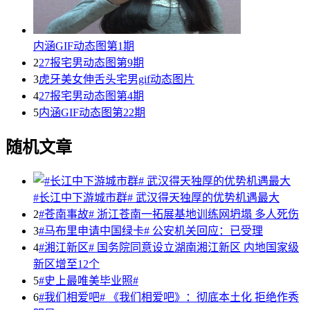
内涵GIF动态图第1期
2
27报宅男动态图第9期
3
虎牙美女伸舌头宅男gif动态图片
4
27报宅男动态图第4期
5
内涵GIF动态图第22期
随机文章
#长江中下游城市群# 武汉得天独厚的优势机遇最大
2
#苍南事故# 浙江苍南一拓展基地训练网坍塌 多人死伤
3
#马布里申请中国绿卡# 公安机关回应：已受理
4
#湘江新区# 国务院同意设立湖南湘江新区 内地国家级
新区增至12个
5
#史上最唯美毕业照#
6
#我们相爱吧# 《我们相爱吧》：彻底本土化 拒绝作秀