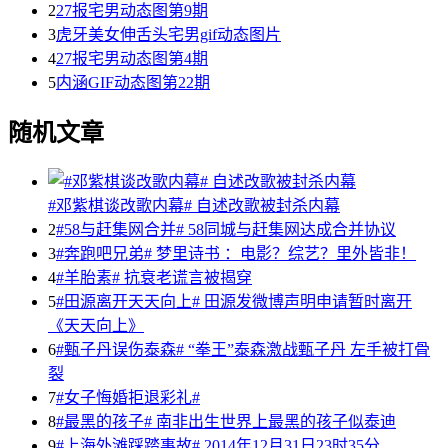
2
27报宅男动态图第9期
3
虎牙美女伸舌头宅男gif动态图片
4
27报宅男动态图第4期
5
内涵GIF动态图第22期
随机文章
#邓紫棋谈改歌内幕# 自述改歌被封杀内幕
2
#58与赶集网合并# 58同城与赶集网达成合并协议
3
#奔跑吧兄弟# 梦里诗书 ：电影？综艺？里外皆非！
4
#羊胎素# 抗衰老谎言被揭穿
5
#田源离开天天向上# 田源发微博声明申请暂时离开
《天天向上》
6
#甄子丹误伤泰森# “拳王”泰森激战甄子丹 左手被打骨
裂
7
#女子悔婚拒退彩礼#
8
#最黑的孩子# 南非出生世界上最黑的孩子似泰迪
9
#上海外滩踩踏事故# 2014年12月31日23时35分