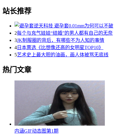
站长推荐
2
每个与充气娃娃“结婚”的男人都有自己的无奈
3
JK制服圈的背后，有哪些不为人知的事情
4
日本票选《比想像还高的女明星TOP10》
5
艺术史上最大胆的油画，画人体被骂无底线
热门文章
内涵GIF动态图第1期