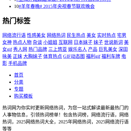
10
#羊年春晚# 2015年央视春节联欢晚会
热门标签
网络流行语
性感美女
网络热词
民生热点
美女
实时热点
宅男
女神
热点人物
杂谈
小姐姐
互联网
日本妹子
妹子
世说新词
美
女gif
秀人网
热门品牌
三上悠亚
娱乐名人
产品
巨乳美女
深田
咏美
正妹
大胸妹子
体育热点
GIF动态图
福利gif
福利车牌
电
影
手机品牌
首页
分类
专题
购买模板
热词网为你实时更新网络热词，为您一站式解读最新最热门的
人事物信息，引领热词榜单！包含热词榜，网络流行语，网络
热词，2025网络热词大全，2025年网络热词，2025网络流行语
等等