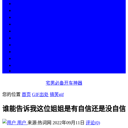
热点
人物
历史
游戏
科技
段子
美图
美女
娱乐
漫画
COS
宅男必备开车神器
您的位置
首页
GIF出处
搞笑gif
谁能告诉我这位姐姐是有自信还是没自信
用户
来源:热词网
2022年09月11日
评论(0)