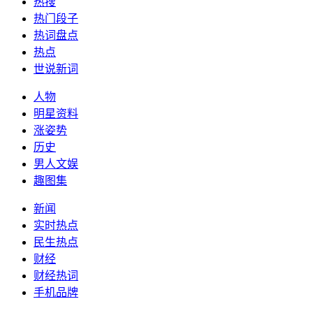
热搜
热门段子
热词盘点
热点
世说新词
人物
明星资料
涨姿势
历史
男人文娱
趣图集
新闻
实时热点
民生热点
财经
财经热词
手机品牌