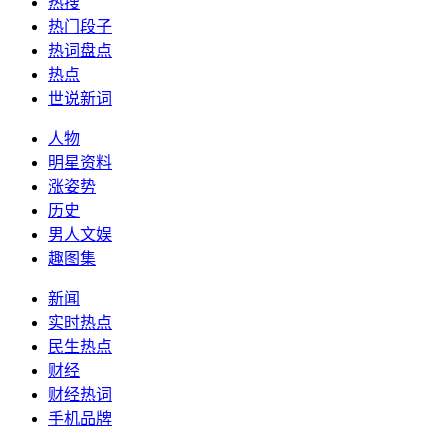
热搜
热门段子
热词盘点
热点
世说新词
人物
明星资料
涨姿势
历史
男人文娱
趣图集
新闻
实时热点
民生热点
财经
财经热词
手机品牌