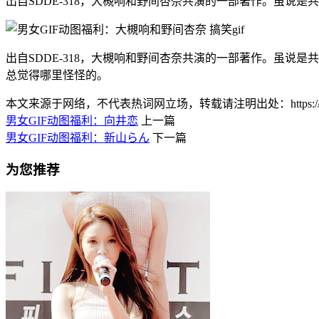
出自SDDE-318，大槻响和野间杏奈共演的一部著作。虽说
出自SDDE-318，大槻响和野间杏奈共演的一部著作。虽说
总觉得哪里怪怪的。
本文来源于网络，不代表热词网立场，转载请注明出处：https://www.lnlnl
男女GIF动图福利：向井恋
上一篇
男女GIF动图福利：新山らん
下一篇
为您推荐