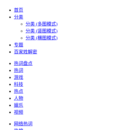
首页
分类
分类 (多图模式)
分类 (竖图模式)
分类 (横图模式)
专题
百家姓解密
热词盘点
热词
游戏
科技
热点
人物
娱乐
视频
网络热词