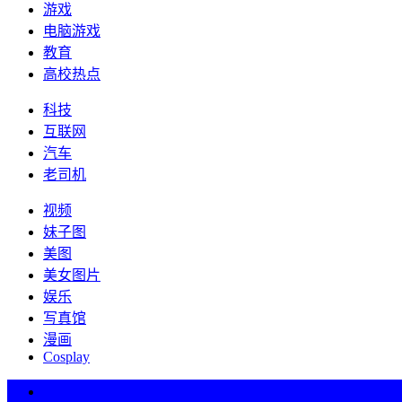
游戏
电脑游戏
教育
高校热点
科技
互联网
汽车
老司机
视频
妹子图
美图
美女图片
娱乐
写真馆
漫画
Cosplay
热词