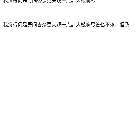
相，我觉得仍是野间杏奈更美观一点。大槻响尽…
长相，我觉得仍是野间杏奈更美观一点。大槻响尽管也不赖，但我