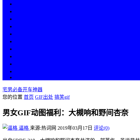
热点
人物
历史
游戏
科技
段子
美图
美女
娱乐
漫画
COS
宅男必备开车神器
您的位置
首页
GIF出处
搞笑gif
男女GIF动图福利：大槻响和野间杏奈
逼格
来源:热词网
2019年03月17日
评论(0)