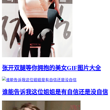
张开双腿等你拥抱的美女GIF图片大全
谁能告诉我这位姐姐是有自信还是没自信