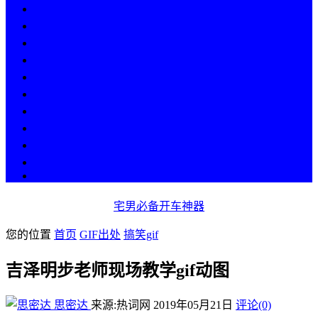
热点
人物
历史
游戏
科技
段子
美图
美女
娱乐
漫画
COS
宅男必备开车神器
您的位置
首页
GIF出处
搞笑gif
吉泽明步老师现场教学gif动图
思密达
来源:热词网
2019年05月21日
评论(0)