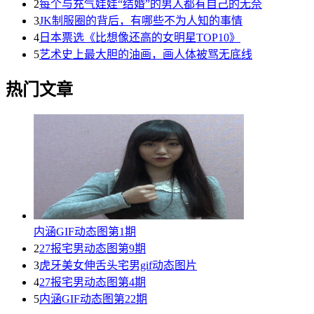
2
每个与充气娃娃“结婚”的男人都有自己的无奈
3
JK制服圈的背后，有哪些不为人知的事情
4
日本票选《比想像还高的女明星TOP10》
5
艺术史上最大胆的油画，画人体被骂无底线
热门文章
内涵GIF动态图第1期
2
27报宅男动态图第9期
3
虎牙美女伸舌头宅男gif动态图片
4
27报宅男动态图第4期
5
内涵GIF动态图第22期