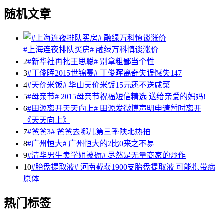
随机文章
#上海连夜排队买房# 融绿万科慎谈涨价
2
#新华社再批王思聪# 别拿粗鄙当个性
3
#丁俊晖2015世锦赛# 丁俊晖离奇失误憾失147
4
#天价米饭# 华山天价米饭15元还不送咸菜
5
#母亲节# 2015母亲节祝福短信精选 送给亲爱的妈妈!
6
#田源离开天天向上# 田源发微博声明申请暂时离开
《天天向上》
7
#爸爸3# 爸爸去哪儿第三季陕北热拍
8
#广州恒大# 广州恒大的2比0来之不易
9
#清华男生卖学姐被褥# 尽然是无量商家的炒作
10
#胎盘提取液# 河南截获1900支胎盘提取液 可能携带病
原体
热门标签