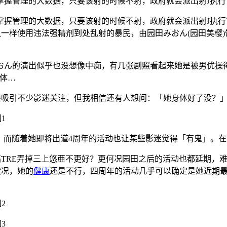
掌握管理的大数据，只要该射的时候不射，政府就会派出射J执
掌握管理的大数据，只要该射的时候不射，政府就会派出射J执
鬼队一样使用违法强精剂到处乱射的暴民，由园田みおん(园田美樱
おん的演出似乎也没想像中痴，有几张剧照看起来她是被男优操
液体…
会吸引不少影迷关注，但我相信还有人想问：「她身体好了没？
，而随着她即将出道4周年的活动也让某些影迷觉得「有鬼」。
搞TRE弄掉三上悠亜不更好？更何况园田之后的活动也都延期，
状况，她的
健康
还是不行，四周年的活动几乎可以确定是她近期