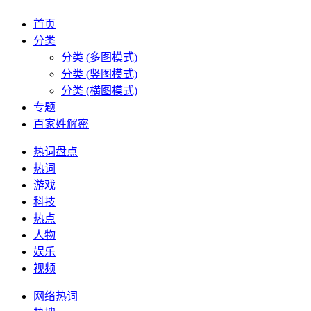
首页
分类
分类 (多图模式)
分类 (竖图模式)
分类 (横图模式)
专题
百家姓解密
热词盘点
热词
游戏
科技
热点
人物
娱乐
视频
网络热词