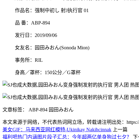
作品名：强制中初し 射J执行官 01
品 番：ABP-894
发行日：2019/09/06
女友名：园田みおん(Sonoda Mion)
事务所：RIL
身高／罩杯：150公分／G罩杯
文章标签： ABP-894 园田みおん
本文来源于网络，不代表热词网立场，转载请注明出处：https://www.lnlnl
美女GIF：马来西亚网红模特-Ukinikay Nakihcinnak
上一篇
福利吧热门内涵图片段子汇总：今年超两亿单身狗过七夕？
下