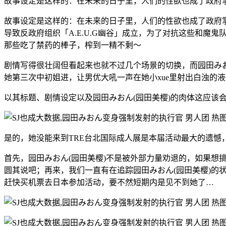
故事设定是这样的：在未来的日子里，人们的性欲也成了政府
故事设定是这样的：在未来的日子里，人们的性欲也成了政府
导致反政府组织「A.E.U.G幽谷」成立，为了对抗这些和魔
那些吃了禁药的棒子，榨到一精不剩～
剧情写得很壮阔但看起来也就不过几个场景的切换，而园田み
她第三次中初姐进，让男优大吼一声在她小xue里射出白浊的
以其标题、剧情设定以及园田みおん(园田美樱)的肉体这应该
是的，她没能来到TRE台北国际成人展是本届活动最大的遗憾
首先，园田みおん(园田美樱)不是被外部力量劝退的，如果想
圆其说吧；再来，我们一直有在追踪园田みおん(园田美樱)的
赶快买机票去日本参加活动，要不然短期内是见不到她了…