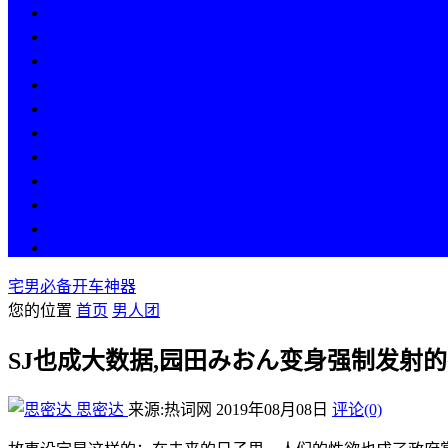
热点
人物
历史
游戏
科技
段子
美图
美女
娱乐
漫画
COS
宅男必备开车神器
您的位置
首页
男人团
SJ也成大数据,园田みおん变身强制发射
思密达
来源:热词网
2019年08月08日
评论(0)