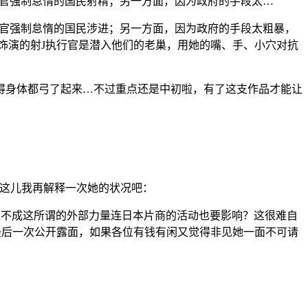
行官强制怠惰的国民射精；另一方面，因为政府的手段太…
行官强制怠惰的国民涉进；另一方面，因为政府的手段太粗暴，
)饰演的射J执行官是潜入他们的老巢，用她的嘴、手、小穴对抗
得身体都弓了起来…不过重点还是中初啦，有了这支作品才能让
」
在这儿我再解释一次她的状况吧：
难不成这所谓的外部力量连日本片商的活动也要影响？这很难自
最后一次公开露面，如果各位有钱有闲又觉得非见她一面不可请