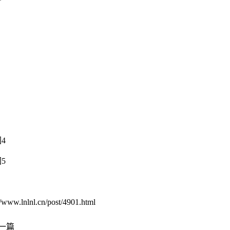
.cn/post/4901.html
一篇