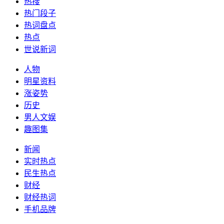
热搜
热门段子
热词盘点
热点
世说新词
人物
明星资料
涨姿势
历史
男人文娱
趣图集
新闻
实时热点
民生热点
财经
财经热词
手机品牌