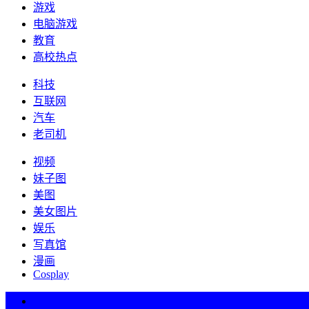
游戏
电脑游戏
教育
高校热点
科技
互联网
汽车
老司机
视频
妹子图
美图
美女图片
娱乐
写真馆
漫画
Cosplay
热词