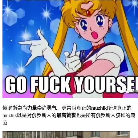
俄罗斯崇尚
力量
崇尚
勇气
，更崇尚真正的
muzhik
所谓真正的
muzhik既是对俄罗斯人的
最高赞誉
也是所有俄罗斯人膜拜的典
范