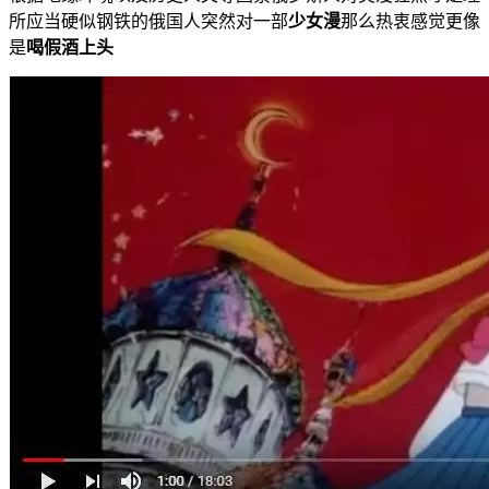
所应当硬似钢铁的俄国人突然对一部
少女漫
那么热衷感觉更像
是
喝假酒上头