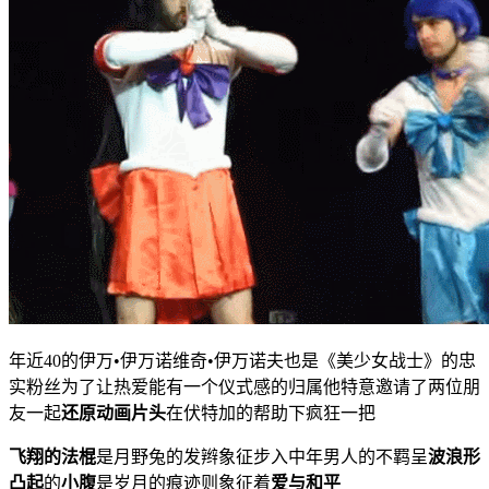
年近40的伊万•伊万诺维奇•伊万诺夫也是《美少女战士》的忠
实粉丝为了让热爱能有一个仪式感的归属他特意邀请了两位朋
友一起
还原动画片头
在伏特加的帮助下疯狂一把
飞翔的法棍
是月野兔的发辫象征步入中年男人的不羁呈
波浪形
凸起
的
小腹
是岁月的痕迹则象征着
爱与和平