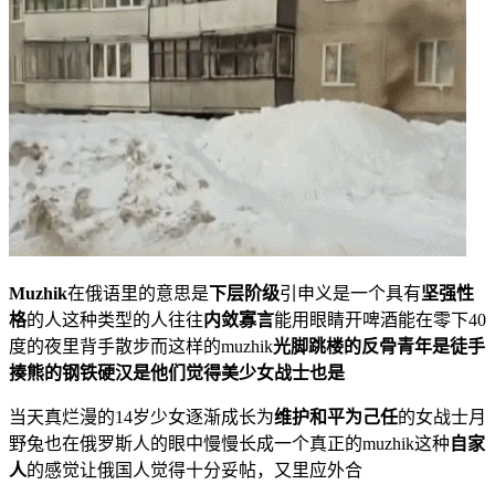
Muzhik
在俄语里的意思是
下层阶级
引申义是一个具有
坚强性
格
的人这种类型的人往往
内敛寡言
能用眼睛开啤酒能在零下40
度的夜里背手散步而这样的muzhik
光脚跳楼的反骨青年是徒手
揍熊的钢铁硬汉是他们觉得美少女战士也是
当天真烂漫的14岁少女逐渐成长为
维护和平为己任
的女战士月
野兔也在俄罗斯人的眼中慢慢长成一个真正的muzhik这种
自家
人
的感觉让俄国人觉得十分妥帖，又里应外合