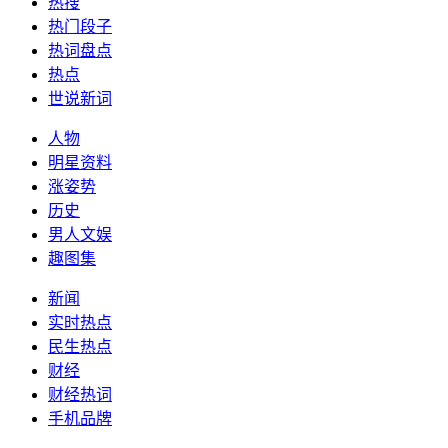
热搜
热门段子
热词盘点
热点
世说新词
人物
明星资料
涨姿势
历史
男人文娱
趣图集
新闻
实时热点
民生热点
财经
财经热词
手机品牌