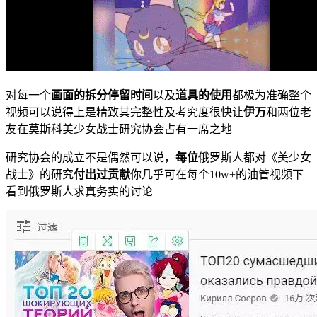
对每一个
画面的拆分停留时间
以及
道具的使用
都极为准确整个
视频可以说得上是精致其完整性及考究度很快让
伊万
和两位老
友在莫斯科美少女战士研究协会占有一席之地
研究协会的成立不是偶然可以说，
每位
俄罗斯人都对《美少女
战士》的研究
付出过贡献
你几乎可在每个10w+的油管视频下
看到俄罗斯人求真务实的讨论