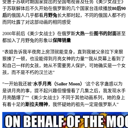
受惠于苏联时期国家提出的全国电视普及任务《美少女战士》
于苏联解体后不久开始在俄罗斯的几个国家台连续播放
80后90
后
的俄国人几乎都看
月野兔
长大那时起，不同的俄国人都不约
而同吐露了对这部动画的相同感受
2000年前后《美少女战士》在俄罗斯
大热
一些
图书的封面
甚至
都加入了月野兔的形象以
保障销量
“表姐告诉我半夜爬上房顶就能变身，直到我被父亲拉下来狠
狠揍了一顿，也没能得到月亮女神的力量”“我从荧幕上看到了
和自己一样的女孩，她从不需要男人保护，可她确实是一个女
孩，而不是不朽的汉兰达”
“一开始我还被‘
水手月亮（Sailor Moon）
’这个名字蛊惑以为
是讲月亮的事，提不起兴趣但慢慢看了几集之后，我发现水手
月亮酷爆了”“《美少女战士》不同于其他动画系列，她的身上
有着十足的
斯拉夫精神
，我怀疑她的祖先一定是俄罗斯人”