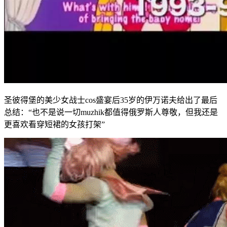
圣彼得堡的美少女战士cos盛宴后35岁的伊万诺夫给出了最后
总结：“也不是说一切muzhik都值得俄罗斯人尊敬，但我还是
更喜欢看穿短裙的女孩打架”