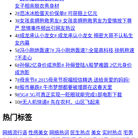
女子相亲脱衣秀身材
2
#范冰冰脸蛋天价保单# 可获赔上亿元
3
#女孩卖拥抱救男友# 女孩卖拥抱救男友为爱情放下尊
严 悲情事件频出引网友热议
4
#成龙承认小龙女# 成龙承认小龙女 揭密大哥不认私生
女内幕
5
#冯小刚炮轰速7# 冯小刚炮轰速7:全是高科技,徐帆称速
7不走心
6
#孙俪2亿身价成泡影# 孙俪登陆A股梦难圆 2亿元身价
成泡影
7
#母亲节# 2015母亲节祝福短信精选 送给亲爱的妈妈!
8
#股市暴跌# 牛市梦想都要被埋葬在这春天里
9
#5G# 5G可真正实现一眨眼就能完成1部电影下载
10
#无人机快递# 先在农村、山区飞起来
热门标签
网络流行语
性感美女
网络热词
民生热点
美女
实时热点
宅男