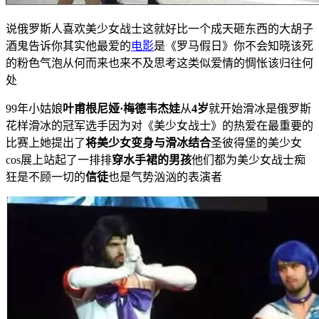
说俄罗斯人喜欢美少女战士这就好比一个成天砸东西的大胡子
酒鬼告诉你其实他最爱的
电影
是《罗马假日》你不会知晓该死
的粉色气泡从何而来也来不及思考这类似爱情的惆怅该归往何
处
99年小姑娘
叶甫根尼娅·梅德韦杰娃
从
4岁
就开始滑冰是俄罗斯
花样滑冰的冠军选手因为对《美少女战士》的热爱在最重要的
比赛上她提出了
将美少女变身与滑冰结合
圣彼得堡的美少女
cos展上站起了一排排
穿水手裙的男孩
他们都为美少女战士痴
狂是不顾一切的
信徒
也是气势汹汹的表演者