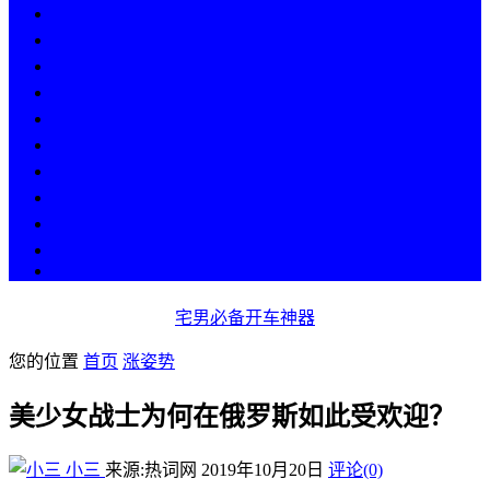
热点
人物
历史
游戏
科技
段子
美图
美女
娱乐
漫画
COS
宅男必备开车神器
您的位置
首页
涨姿势
美少女战士为何在俄罗斯如此受欢迎？
小三
来源:热词网
2019年10月20日
评论(0)