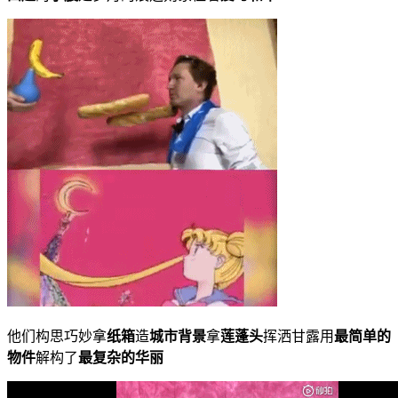
他们构思巧妙拿
纸箱
造
城市背景
拿
莲蓬头
挥洒甘露用
最简单的
物件
解构了
最复杂的华丽