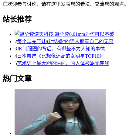
◎欢迎参与讨论，请在这里发表您的看法、交流您的观点。
站长推荐
2
每个与充气娃娃“结婚”的男人都有自己的无奈
3
JK制服圈的背后，有哪些不为人知的事情
4
日本票选《比想像还高的女明星TOP10》
5
艺术史上最大胆的油画，画人体被骂无底线
热门文章