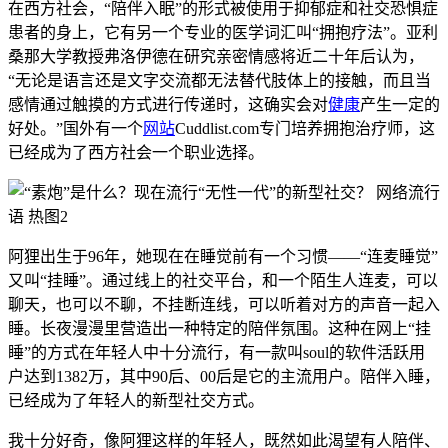
在西方社会，“陪伴入眠”的形式被使用于抑郁症和社交恐惧症
患者的身上，它有另一个专业的医学词汇叫“拥抱疗法”。亚利
桑那大学教授弗洛伊德在研究亲密情感将近二十年后认为，
“无论是语言还是文字交流都无法替代肢体上的接触，而且当
感情通过触摸的方式进行传递时，这确实会对
健康
产生一定的
好处。”国外有一个
网站
Cuddlist.com专门培养拥抱治疗师，这
已经成为了西方社会一个职业选择。
阿狸出生于96年，她现在在睡觉前有一个习惯——“连麦睡觉”
又叫“挂睡”。通过线上的社交平台，和一个陌生人连麦，可以
聊天，也可以不聊，不挂断连线，可以听着对方的声音一起入
睡。长夜漫漫里营造出一种特定的陪伴氛围。这种在网上“挂
睡”的方式在年轻人中十分流行，有一款叫soul的软件活跃用
户达到1382万，其中90后、00后是它的主流用户。陪伴入睡，
已经成为了年轻人的新型社交方式。
我十分好奇，像阿狸这样的年轻人，既然如此渴望有人陪伴、