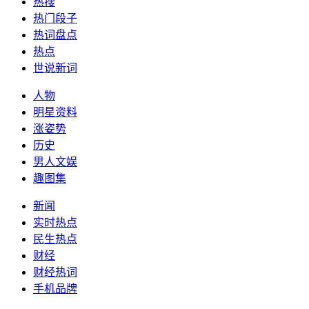
热搜
热门段子
热词盘点
热点
世说新词
人物
明星资料
涨姿势
历史
男人文娱
趣图集
新闻
实时热点
民生热点
财经
财经热词
手机品牌