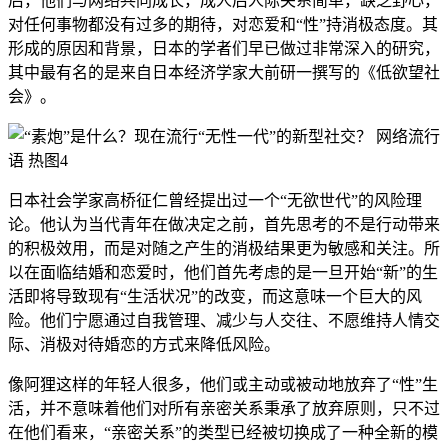
后，他们与网络共同成长，成人后人际关系简单，缺乏野心，
对任何事物都没有过多的期待，对恋爱和“性”持消极态度。其
形成的原因和背景，日本的学者们早已做过非常深入的研究，
其中最有名的是来自日本经济学家大前研一撰写的《低欲望社
会》。
日本社会学家高桥征仁曾经提出过一个“无欲世代”的风险理
论。他认为当代青年在做决定之前，首先思考的不是行动带来
的积极效用，而是对随之产生的消极结果更为敏感和关注。所
以在面临结婚和恋爱时，他们首先考虑的是一旦开始“新”的生
活即将导致现有“生活状况”的改变，而这意味一个巨大的风
险。他们宁愿通过自我管理、减少与人交往、不愿维持人情交
际、消极对待婚恋的方式来降低风险。
像阿狸这样的年轻人很多，他们或主动或被动地放弃了“性”生
活，并不意味着他们对所有亲密关系秉承了放弃原则，只不过
在他们看来，“亲密关系”的类型已经被切换成了一种全新的模