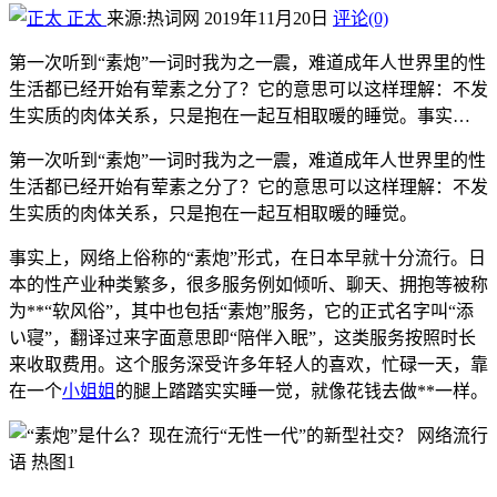
正太
来源:热词网
2019年11月20日
评论(0)
第一次听到“素炮”一词时我为之一震，难道成年人世界里的性
生活都已经开始有荤素之分了？它的意思可以这样理解：不发
生实质的肉体关系，只是抱在一起互相取暖的睡觉。事实…
第一次听到“素炮”一词时我为之一震，难道成年人世界里的性
生活都已经开始有荤素之分了？它的意思可以这样理解：不发
生实质的肉体关系，只是抱在一起互相取暖的睡觉。
事实上，网络上俗称的“素炮”形式，在日本早就十分流行。日
本的性产业种类繁多，很多服务例如倾听、聊天、拥抱等被称
为**“软风俗”，其中也包括“素炮”服务，它的正式名字叫“添
い寝”，翻译过来字面意思即“陪伴入眠”，这类服务按照时长
来收取费用。这个服务深受许多年轻人的喜欢，忙碌一天，靠
在一个
小姐姐
的腿上踏踏实实睡一觉，就像花钱去做**一样。