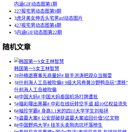
内涵GIF动态图第1期
2
27报宅男动态图第9期
3
虎牙美女伸舌头宅男gif动态图片
4
27报宅男动态图第4期
5
内涵GIF动态图第22期
随机文章
韩国第一S女王林智慧
2
#孙楠退赛事先商量好# 联手洪涛把观众当猴耍
3
#什刹海人工岛被吹偏# 9级大风卷黄沙野鸭岛玩“漂移”
什刹海人工岛被吹偏
4
#中国大妈# 中国大妈泰国机场打牌遭批
5
#福彩曝出黑幕# 中彩在线玩转空手道 超10亿权益流失
6
#袖珍学霸# 身高1.1米的四川大学学生刘裕拯
7
#盗墓大案# 公安部破获盗墓大案追回价值5亿文物
8
#中国野鸡大学# 挂羊头卖狗肉坑坏落榜生