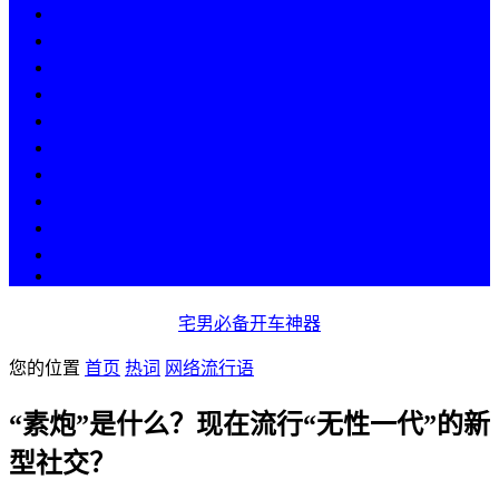
热点
人物
历史
游戏
科技
段子
美图
美女
娱乐
漫画
COS
宅男必备开车神器
您的位置
首页
热词
网络流行语
“素炮”是什么？现在流行“无性一代”的新
型社交？