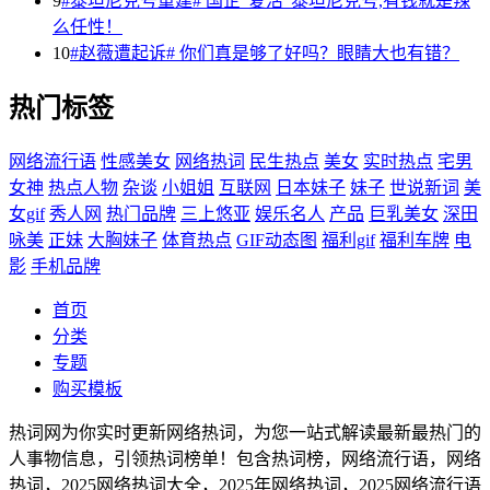
9
#泰坦尼克号重建# 国企“复活”泰坦尼克号,有钱就是辣
么任性！
10
#赵薇遭起诉# 你们真是够了好吗？眼睛大也有错？
热门标签
网络流行语
性感美女
网络热词
民生热点
美女
实时热点
宅男
女神
热点人物
杂谈
小姐姐
互联网
日本妹子
妹子
世说新词
美
女gif
秀人网
热门品牌
三上悠亚
娱乐名人
产品
巨乳美女
深田
咏美
正妹
大胸妹子
体育热点
GIF动态图
福利gif
福利车牌
电
影
手机品牌
首页
分类
专题
购买模板
热词网为你实时更新网络热词，为您一站式解读最新最热门的
人事物信息，引领热词榜单！包含热词榜，网络流行语，网络
热词，2025网络热词大全，2025年网络热词，2025网络流行语