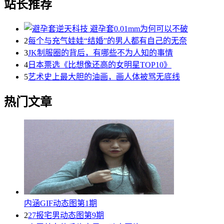
站长推荐
2
每个与充气娃娃“结婚”的男人都有自己的无奈
3
JK制服圈的背后，有哪些不为人知的事情
4
日本票选《比想像还高的女明星TOP10》
5
艺术史上最大胆的油画，画人体被骂无底线
热门文章
内涵GIF动态图第1期
2
27报宅男动态图第9期