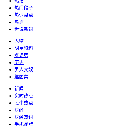
热搜
热门段子
热词盘点
热点
世说新词
人物
明星资料
涨姿势
历史
男人文娱
趣图集
新闻
实时热点
民生热点
财经
财经热词
手机品牌