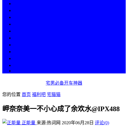
热点
人物
历史
游戏
科技
段子
美图
美女
娱乐
漫画
COS
宅男必备开车神器
您的位置
首页
福利吧
宅猫猫
岬奈奈美一不小心成了余欢水@IPX488
正能量
来源:热词网
2020年06月28日
评论(0)