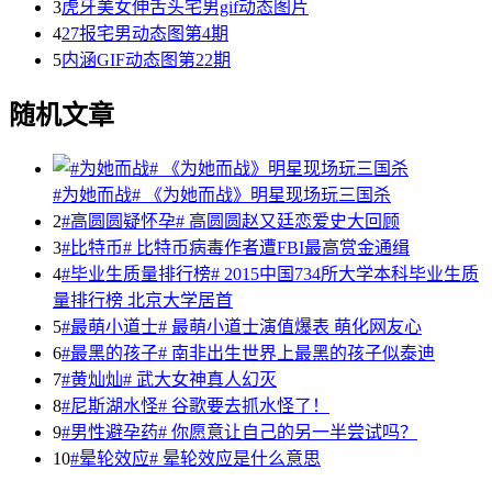
3
虎牙美女伸舌头宅男gif动态图片
4
27报宅男动态图第4期
5
内涵GIF动态图第22期
随机文章
#为她而战# 《为她而战》明星现场玩三国杀
2
#高圆圆疑怀孕# 高圆圆赵又廷恋爱史大回顾
3
#比特币# 比特币病毒作者遭FBI最高赏金通缉
4
#毕业生质量排行榜# 2015中国734所大学本科毕业生质
量排行榜 北京大学居首
5
#最萌小道士# 最萌小道士演值爆表 萌化网友心
6
#最黑的孩子# 南非出生世界上最黑的孩子似泰迪
7
#黄灿灿# 武大女神真人幻灭
8
#尼斯湖水怪# 谷歌要去抓水怪了！
9
#男性避孕药# 你愿意让自己的另一半尝试吗？
10
#晕轮效应# 晕轮效应是什么意思