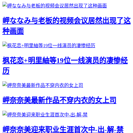
岬ななみ与老板的视频会议居然出现了这
种画面
枫花恋+明里紬等19位一线演员的凄惨经
历
岬奈奈美最新作品不穿内衣的女上司
岬奈奈美迎来职业生涯首次中-出-解-禁