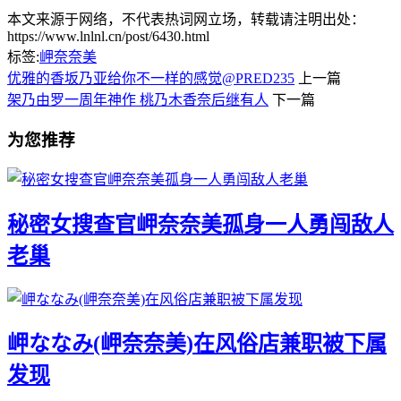
本文来源于网络，不代表热词网立场，转载请注明出处：
https://www.lnlnl.cn/post/6430.html
标签:
岬奈奈美
优雅的香坂乃亚给你不一样的感觉@PRED235
上一篇
架乃由罗一周年神作 桃乃木香奈后继有人
下一篇
为您推荐
秘密女搜查官岬奈奈美孤身一人勇闯敌人
老巢
岬ななみ(岬奈奈美)在风俗店兼职被下属
发现