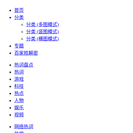
首页
分类
分类 (多图模式)
分类 (竖图模式)
分类 (横图模式)
专题
百家姓解密
热词盘点
热词
游戏
科技
热点
人物
娱乐
视频
网络热词