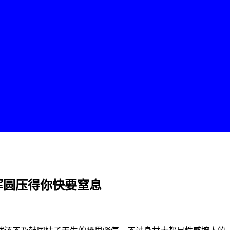
胸雪白浑圆压得你快要窒息