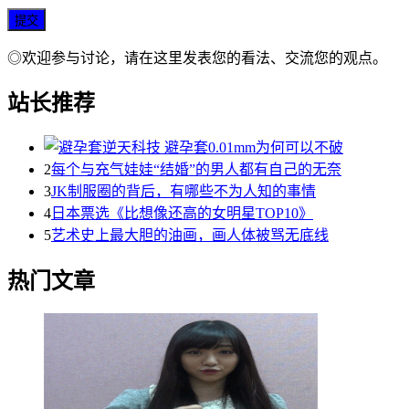
◎欢迎参与讨论，请在这里发表您的看法、交流您的观点。
站长推荐
2
每个与充气娃娃“结婚”的男人都有自己的无奈
3
JK制服圈的背后，有哪些不为人知的事情
4
日本票选《比想像还高的女明星TOP10》
5
艺术史上最大胆的油画，画人体被骂无底线
热门文章