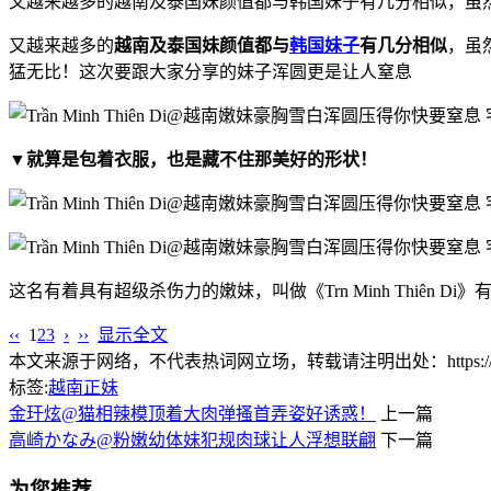
又越来越多的越南及泰国妹颜值都与韩国妹子有几分相似，虽
又越来越多的
越南及泰国妹颜值都与
韩国妹子
有几分相似
，虽
猛无比！这次要跟大家分享的妹子浑圆更是让人窒息
▼就算是包着衣服，也是藏不住那美好的形状！
这名有着具有超级杀伤力的嫩妹，叫做《Trn Minh Thiên
‹‹
1
2
3
›
››
显示全文
本文来源于网络，不代表热词网立场，转载请注明出处：https://www.lnlnl
标签:
越南正妹
金玗炫@猫相辣模顶着大肉弹搔首弄姿好诱惑！
上一篇
高崎かなみ@粉嫩幼体妹犯规肉球让人浮想联翩
下一篇
为您推荐