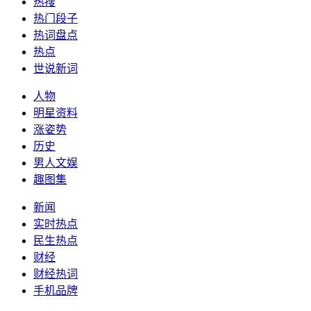
热搜
热门段子
热词盘点
热点
世说新词
人物
明星资料
涨姿势
历史
男人文娱
趣图集
新闻
实时热点
民生热点
财经
财经热词
手机品牌