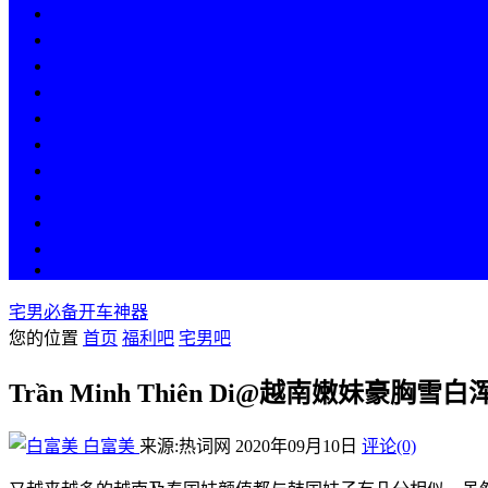
热点
人物
历史
游戏
科技
段子
美图
美女
娱乐
漫画
COS
宅男必备开车神器
您的位置
首页
福利吧
宅男吧
Trần Minh Thiên Di@越南嫩妹豪
白富美
来源:热词网
2020年09月10日
评论(0)