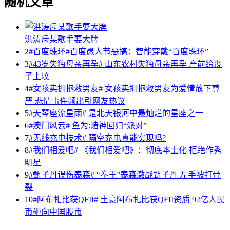
随机文章
洪涛斥某歌手耍大牌
2
#百度珠环#百度愚人节恶搞：智能穿戴“百度珠环”
3
#43岁失独母亲再孕# 山东农村失独母亲再孕 产前给丧
子上坟
4
#女孩卖拥抱救男友# 女孩卖拥抱救男友为爱情放下尊
严 悲情事件频出引网友热议
5
#天琴座流星雨# 是北天银河中最灿烂的星座之一
6
#澳门风云# 鱼为:赌神回归“派对”
7
#无线充电技术# 隔空充电真能实现吗?
8
#我们相爱吧# 《我们相爱吧》：彻底本土化 拒绝作秀
明星
9
#甄子丹误伤泰森# “拳王”泰森激战甄子丹 左手被打骨
裂
10
#阿布扎比获QFII# 土豪阿布扎比获QFII资质 92亿人民
币砸向中国股市