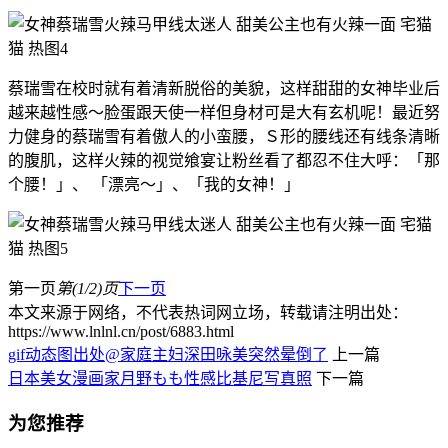
蔡瑞雪在校时就有着清新脱俗的美貌，这样甜甜的女神毕业后
越来越性感～脸蛋跟天使一样但身材可是大有玄机呢！最近努
力健身的蔡瑞雪有着傲人的小蛮腰，Ｓ形的腰线还有线条清晰
的腹肌，这样火辣的视觉飨宴让粉丝看了都忍不住大呼：「那
个腰！」、 「漂亮～」、「我的女神！」
第一页
第(1/2)页
下一页
本文来源于网络，不代表热词网立场，转载请注明出处：
https://www.lnlnl.cn/post/6883.html
gif动态图出处@家庭主妇深田咏美突然晕倒了
上一篇
日本美女漫画家月野もも性感比基尼写真照
下一篇
为您推荐