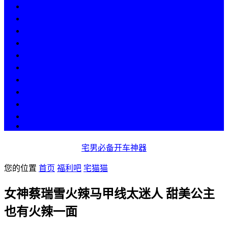
热点
人物
历史
游戏
科技
段子
美图
美女
娱乐
漫画
COS
宅男必备开车神器
您的位置
首页
福利吧
宅猫猫
女神蔡瑞雪火辣马甲线太迷人 甜美公主
也有火辣一面