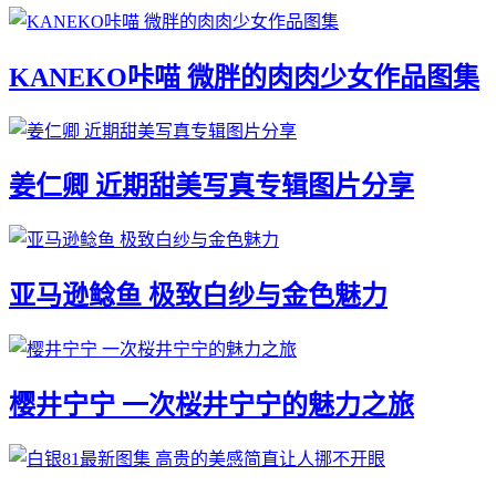
KANEKO咔喵 微胖的肉肉少女作品图集
姜仁卿 近期甜美写真专辑图片分享
亚马逊鲶鱼 极致白纱与金色魅力
樱井宁宁 一次桜井宁宁的魅力之旅