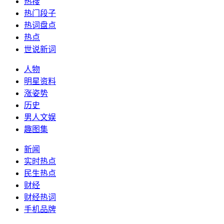
热搜
热门段子
热词盘点
热点
世说新词
人物
明星资料
涨姿势
历史
男人文娱
趣图集
新闻
实时热点
民生热点
财经
财经热词
手机品牌