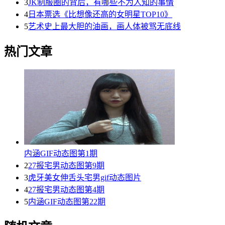
3
JK制服圈的背后，有哪些不为人知的事情
4
日本票选《比想像还高的女明星TOP10》
5
艺术史上最大胆的油画，画人体被骂无底线
热门文章
内涵GIF动态图第1期
2
27报宅男动态图第9期
3
虎牙美女伸舌头宅男gif动态图片
4
27报宅男动态图第4期
5
内涵GIF动态图第22期