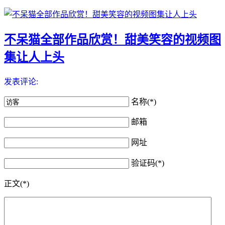
不呆猫全部作品欣赏！甜美笑容的视频图
集让人上头
发表评论:
名称(*)
邮箱
网址
验证码(*)
正文(*)