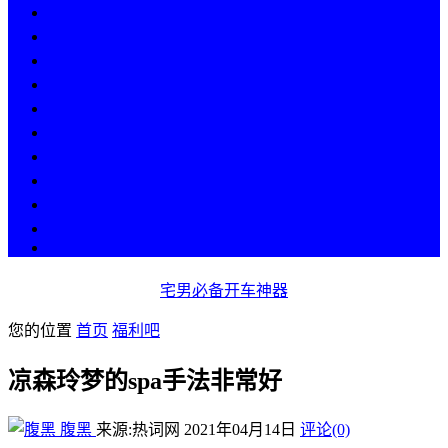
热点
人物
历史
游戏
科技
段子
美图
美女
娱乐
漫画
COS
宅男必备开车神器
您的位置
首页
福利吧
凉森玲梦的spa手法非常好
腹黑
来源:热词网
2021年04月14日
评论(0)