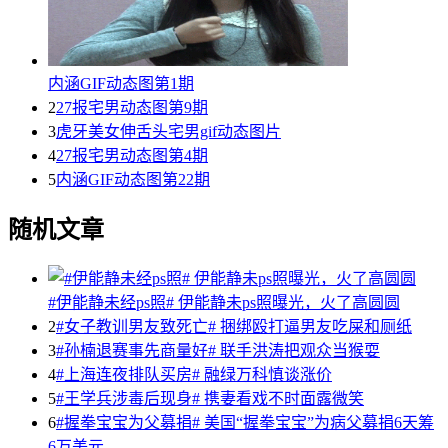
内涵GIF动态图第1期
2
27报宅男动态图第9期
3
虎牙美女伸舌头宅男gif动态图片
4
27报宅男动态图第4期
5
内涵GIF动态图第22期
随机文章
#伊能静未经ps照# 伊能静未ps照曝光，火了高圆圆
2
#女子教训男友致死亡# 捆绑殴打逼男友吃屎和厕纸
3
#孙楠退赛事先商量好# 联手洪涛把观众当猴耍
4
#上海连夜排队买房# 融绿万科慎谈涨价
5
#王学兵涉毒后现身# 携妻看戏不时面露微笑
6
#握拳宝宝为父募捐# 美国“握拳宝宝”为病父募捐6天筹
6万美元