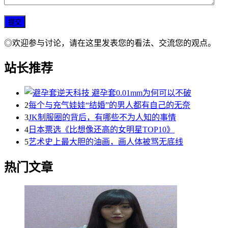
◎欢迎参与讨论，请在这里发表您的看法、交流您的观点。
站长推荐
2
每个与充气娃娃“结婚”的男人都有自己的无奈
3
JK制服圈的背后，有哪些不为人知的事情
4
日本票选《比想像还高的女明星TOP10》
5
艺术史上最大胆的油画，画人体被骂无底线
热门文章