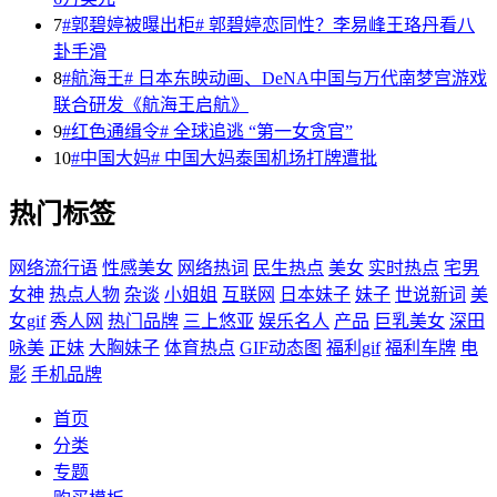
7
#郭碧婷被曝出柜# 郭碧婷恋同性？李易峰王珞丹看八
卦手滑
8
#航海王# 日本东映动画、DeNA中国与万代南梦宫游戏
联合研发《航海王启航》
9
#红色通缉令# 全球追逃 “第一女贪官”
10
#中国大妈# 中国大妈泰国机场打牌遭批
热门标签
网络流行语
性感美女
网络热词
民生热点
美女
实时热点
宅男
女神
热点人物
杂谈
小姐姐
互联网
日本妹子
妹子
世说新词
美
女gif
秀人网
热门品牌
三上悠亚
娱乐名人
产品
巨乳美女
深田
咏美
正妹
大胸妹子
体育热点
GIF动态图
福利gif
福利车牌
电
影
手机品牌
首页
分类
专题