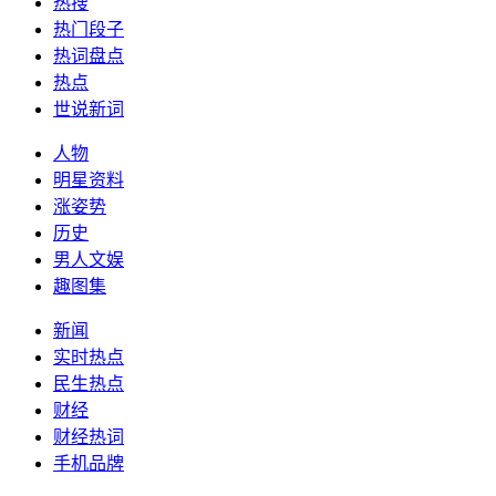
热搜
热门段子
热词盘点
热点
世说新词
人物
明星资料
涨姿势
历史
男人文娱
趣图集
新闻
实时热点
民生热点
财经
财经热词
手机品牌