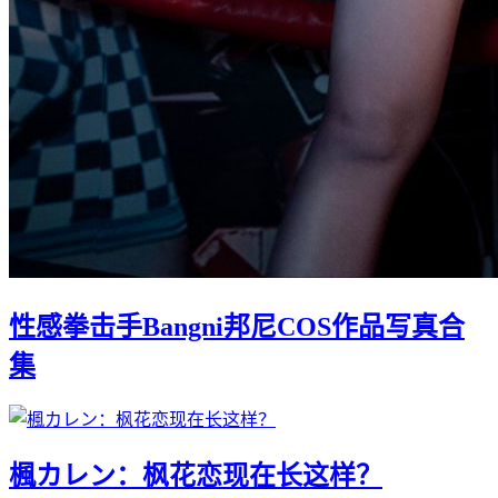
性感拳击手Bangni邦尼COS作品写真合
集
楓カレン：枫花恋现在长这样？