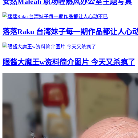
安然Maleah 职场轻熟风办公室主题写真
落落Raku 台湾妹子每一期作品都让人心
眼酱大魔王w资料简介图片 今天又杀疯了