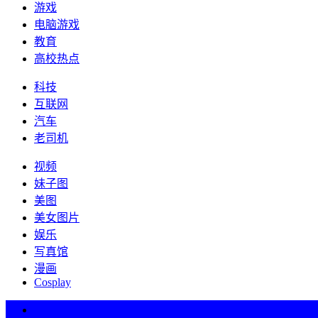
游戏
电脑游戏
教育
高校热点
科技
互联网
汽车
老司机
视频
妹子图
美图
美女图片
娱乐
写真馆
漫画
Cosplay
热词