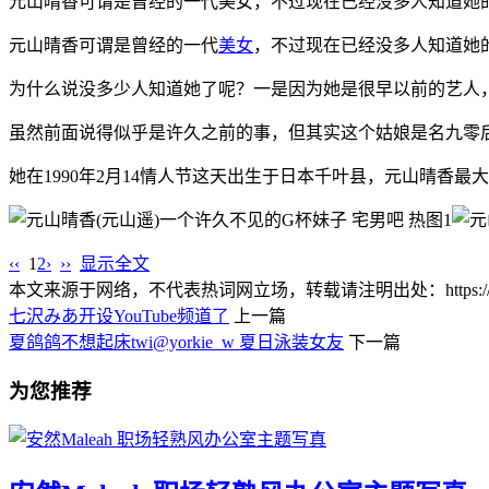
元山晴香可谓是曾经的一代美女，不过现在已经没多人知道她
元山晴香可谓是曾经的一代
美女
，不过现在已经没多人知道她
为什么说没多少人知道她了呢？一是因为她是很早以前的艺人
虽然前面说得似乎是许久之前的事，但其实这个姑娘是名九零
她在1990年2月14情人节这天出生于日本千叶县，元山晴香
‹‹
1
2
›
››
显示全文
本文来源于网络，不代表热词网立场，转载请注明出处：https://www.lnlnl
七沢みあ开设YouTube频道了
上一篇
夏鸽鸽不想起床twi@yorkie_w 夏日泳装女友
下一篇
为您推荐