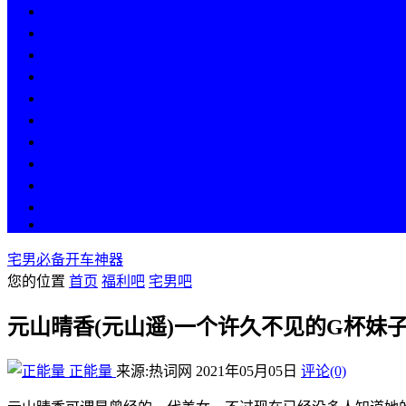
热点
人物
历史
游戏
科技
段子
美图
美女
娱乐
漫画
COS
宅男必备开车神器
您的位置
首页
福利吧
宅男吧
元山晴香(元山遥)一个许久不见的G杯妹
正能量
来源:热词网
2021年05月05日
评论(0)