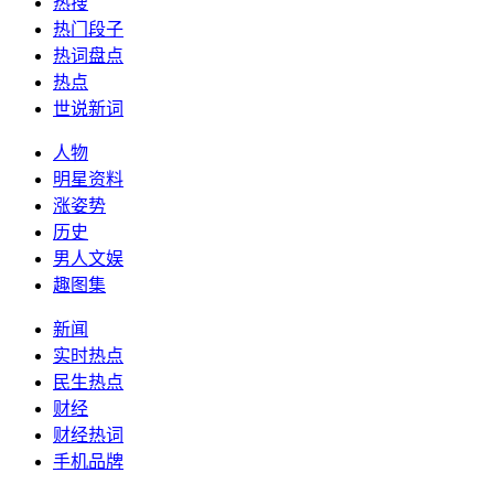
热搜
热门段子
热词盘点
热点
世说新词
人物
明星资料
涨姿势
历史
男人文娱
趣图集
新闻
实时热点
民生热点
财经
财经热词
手机品牌