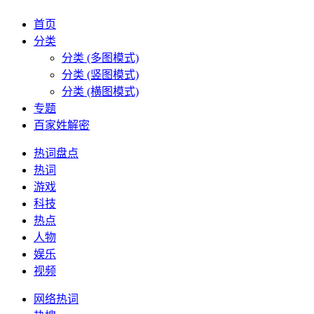
首页
分类
分类 (多图模式)
分类 (竖图模式)
分类 (横图模式)
专题
百家姓解密
热词盘点
热词
游戏
科技
热点
人物
娱乐
视频
网络热词