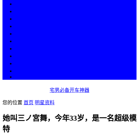
热点
人物
历史
游戏
科技
段子
美图
美女
娱乐
漫画
COS
宅男必备开车神器
您的位置
首页
明星资料
她叫三ノ宮舞，今年33岁，是一名超级模
特