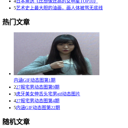
4
日本票选《比想像还高的女明星TOP10》
5
艺术史上最大胆的油画，画人体被骂无底线
热门文章
内涵GIF动态图第1期
2
27报宅男动态图第9期
3
虎牙美女伸舌头宅男gif动态图片
4
27报宅男动态图第4期
5
内涵GIF动态图第22期
随机文章