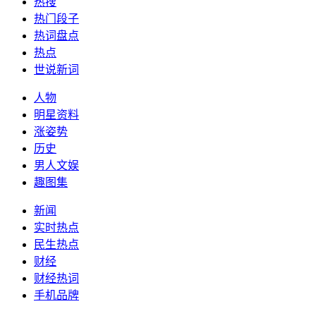
热搜
热门段子
热词盘点
热点
世说新词
人物
明星资料
涨姿势
历史
男人文娱
趣图集
新闻
实时热点
民生热点
财经
财经热词
手机品牌