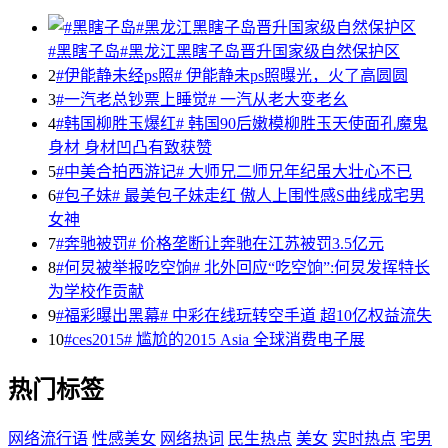
#黑瞎子岛#黑龙江黑瞎子岛晋升国家级自然保护区
2
#伊能静未经ps照# 伊能静未ps照曝光，火了高圆圆
3
#一汽老总钞票上睡觉# 一汽从老大变老幺
4
#韩国柳胜玉爆红# 韩国90后嫩模柳胜玉天使面孔魔鬼
身材 身材凹凸有致获赞
5
#中美合拍西游记# 大师兄二师兄年纪虽大壮心不已
6
#包子妹# 最美包子妹走红 傲人上围性感S曲线成宅男
女神
7
#奔驰被罚# 价格垄断让奔驰在江苏被罚3.5亿元
8
#何炅被举报吃空饷# 北外回应“吃空饷”:何炅发挥特长
为学校作贡献
9
#福彩曝出黑幕# 中彩在线玩转空手道 超10亿权益流失
10
#ces2015# 尴尬的2015 Asia 全球消费电子展
热门标签
网络流行语
性感美女
网络热词
民生热点
美女
实时热点
宅男