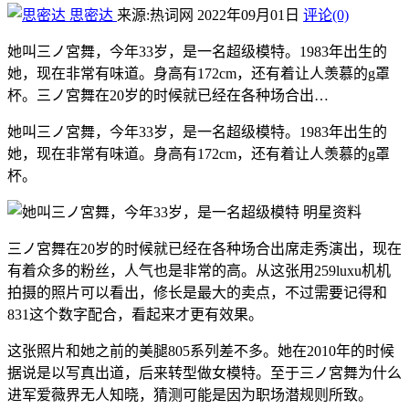
思密达
来源:热词网
2022年09月01日
评论(0)
她叫三ノ宮舞，今年33岁，是一名超级模特。1983年出生的
她，现在非常有味道。身高有172cm，还有着让人羡慕的g罩
杯。三ノ宮舞在20岁的时候就已经在各种场合出…
她叫三ノ宮舞，今年33岁，是一名超级模特。1983年出生的
她，现在非常有味道。身高有172cm，还有着让人羡慕的g罩
杯。
三ノ宮舞在20岁的时候就已经在各种场合出席走秀演出，现在
有着众多的粉丝，人气也是非常的高。从这张用259luxu机机
拍摄的照片可以看出，修长是最大的卖点，不过需要记得和
831这个数字配合，看起来才更有效果。
这张照片和她之前的美腿805系列差不多。她在2010年的时候
据说是以写真出道，后来转型做女模特。至于三ノ宮舞为什么
进军爱薇界无人知晓，猜测可能是因为职场潜规则所致。