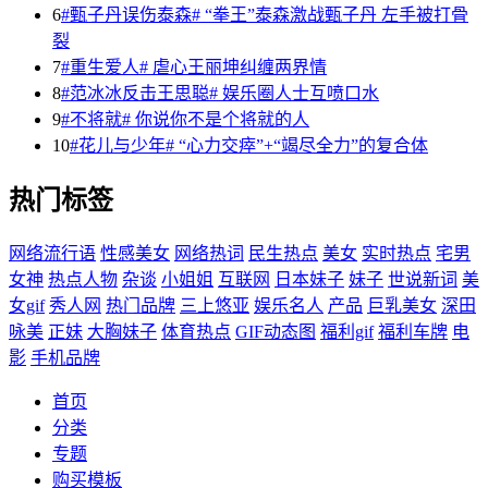
6
#甄子丹误伤泰森# “拳王”泰森激战甄子丹 左手被打骨
裂
7
#重生爱人# 虐心王丽坤纠缠两界情
8
#范冰冰反击王思聪# 娱乐圈人士互喷口水
9
#不将就# 你说你不是个将就的人
10
#花儿与少年# “心力交瘁”+“竭尽全力”的复合体
热门标签
网络流行语
性感美女
网络热词
民生热点
美女
实时热点
宅男
女神
热点人物
杂谈
小姐姐
互联网
日本妹子
妹子
世说新词
美
女gif
秀人网
热门品牌
三上悠亚
娱乐名人
产品
巨乳美女
深田
咏美
正妹
大胸妹子
体育热点
GIF动态图
福利gif
福利车牌
电
影
手机品牌
首页
分类
专题
购买模板