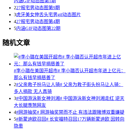
内涵GIF动态图第1期
2
27报宅男动态图第9期
3
虎牙美女伸舌头宅男gif动态图片
4
27报宅男动态图第4期
5
内涵GIF动态图第22期
随机文章
#李小璐在美国开超市# 李小璐否认开超市年进上亿元：
那么有钱早捐慈善了
2
#父亲救子扮马让人骑# 父亲为救子街头扮马让人骑：
多人捐款 无人真骑
3
#中国游泳新女神刘湘# 中国游泳新女神刘湘走红 逆天
大长腿羡煞网友
4
#网游抽奖# 网游抽奖禁而不止 有违法跟赌博双重嫌疑
5
#新蒙迪欧召回# 长安福特召回17万辆新蒙迪欧 因转向
隐患