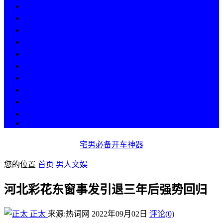
热点
人物
历史
游戏
科技
段子
美图
美女
娱乐
漫画
COS
宅男必备开车神器
您的位置
首页
男人文娱
河北彩花东窗事发引退三年后强势回归
正太
来源:热词网
2022年09月02日
评论(0)