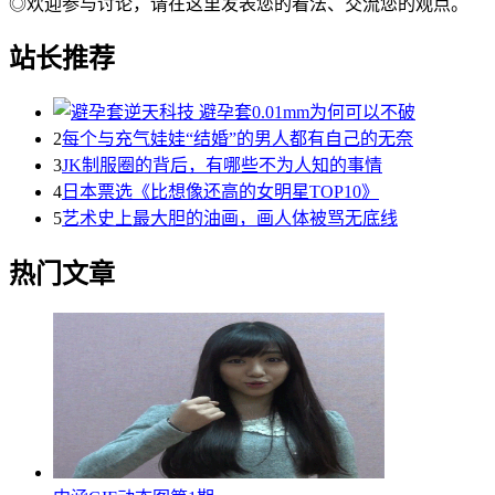
◎欢迎参与讨论，请在这里发表您的看法、交流您的观点。
站长推荐
2
每个与充气娃娃“结婚”的男人都有自己的无奈
3
JK制服圈的背后，有哪些不为人知的事情
4
日本票选《比想像还高的女明星TOP10》
5
艺术史上最大胆的油画，画人体被骂无底线
热门文章