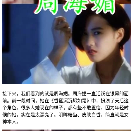
接下来，我们看到的就是周海媚。周海媚一直活跃在银幕的面
前。前一段时间，她在《香蜜沉沉烬如霜》中，扮演了天后这
个角色。很多人她现在的样子，都有些不敢置信。因为年轻时
候的她，实在是太漂亮了。明眸皓齿、皮肤白皙，简直就是女
神本人。