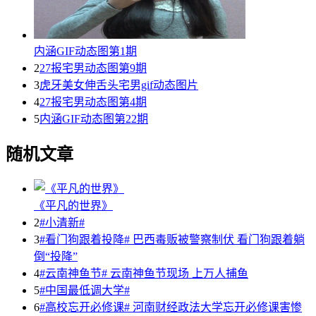
内涵GIF动态图第1期
2
27报宅男动态图第9期
3
虎牙美女伸舌头宅男gif动态图片
4
27报宅男动态图第4期
5
内涵GIF动态图第22期
随机文章
《平凡的世界》
2
#小清新#
3
#看门狗跟着投降# 巴西毒贩被警察制伏 看门狗跟着躺
倒“投降”
4
#云南神鱼节# 云南神鱼节现场 上万人捕鱼
5
#中国最低调大学#
6
#高校忘开必修课# 河南财经政法大学忘开必修课害惨