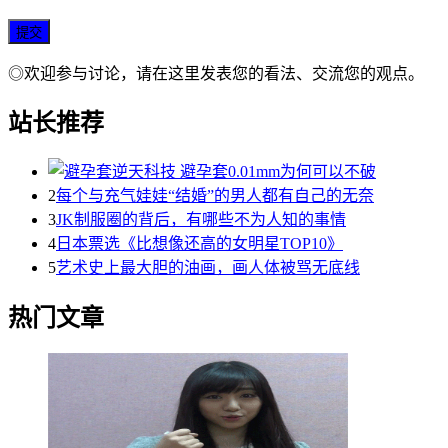
◎欢迎参与讨论，请在这里发表您的看法、交流您的观点。
站长推荐
2
每个与充气娃娃“结婚”的男人都有自己的无奈
3
JK制服圈的背后，有哪些不为人知的事情
4
日本票选《比想像还高的女明星TOP10》
5
艺术史上最大胆的油画，画人体被骂无底线
热门文章