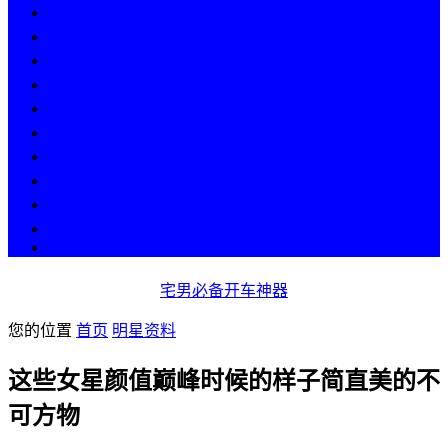
热点
人物
历史
游戏
科技
段子
美图
美女
娱乐
漫画
COS
宅男必备开车神器
您的位置
首页
明星资料
这些女星颜值巅峰时候的样子简直美的不
可方物