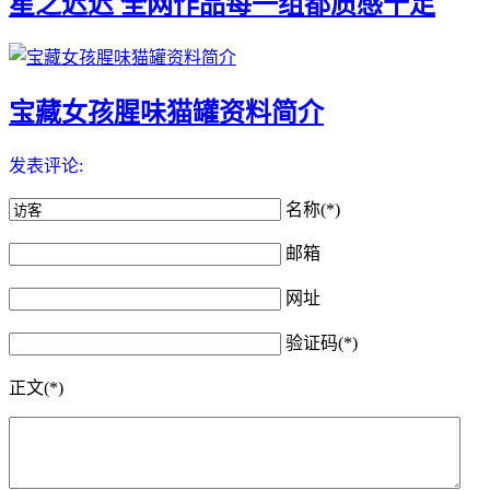
星之迟迟 全网作品每一组都质感十足
宝藏女孩腥味猫罐资料简介
发表评论:
名称(*)
邮箱
网址
验证码(*)
正文(*)