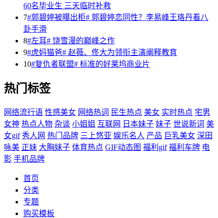
60名毕业生 三天临时补救
7
#郭碧婷被曝出柜# 郭碧婷恋同性？李易峰王珞丹看八
卦手滑
8
#左耳# 饶雪漫的巅峰之作
9
#虎妈猫爸# 赵薇、佟大为领衔主演阐释教育
10
#复仇者联盟# 标准的好莱坞商业片
热门标签
网络流行语
性感美女
网络热词
民生热点
美女
实时热点
宅男
女神
热点人物
杂谈
小姐姐
互联网
日本妹子
妹子
世说新词
美
女gif
秀人网
热门品牌
三上悠亚
娱乐名人
产品
巨乳美女
深田
咏美
正妹
大胸妹子
体育热点
GIF动态图
福利gif
福利车牌
电
影
手机品牌
首页
分类
专题
购买模板