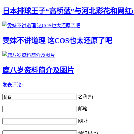
日本排球王子“高桥蓝”与河北彩花和网红u
雯妹不讲道理 这COS也太还原了吧
鹿八岁资料简介及图片
发表评论:
名称(*)
邮箱
网址
验证码(*)