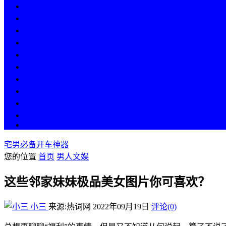
热点
人物
历史
游戏
科技
段子
美图
美女
娱乐
漫画
COS
宅男必备开车神器
您的位置
首页
男人文娱
这些邻家妹妹极品美女图片你可喜欢？
小三
来源:热词网
2022年09月19日
评论(0)