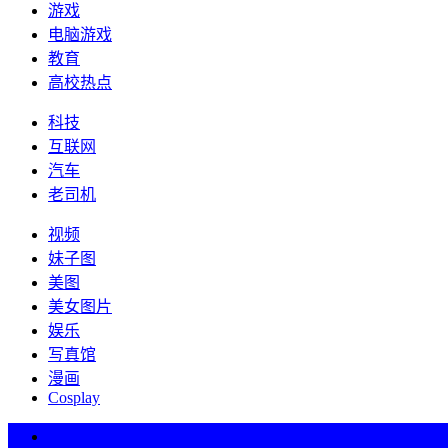
游戏
电脑游戏
教育
高校热点
科技
互联网
汽车
老司机
视频
妹子图
美图
美女图片
娱乐
写真馆
漫画
Cosplay
热词