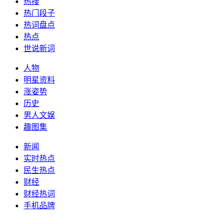
热搜
热门段子
热词盘点
热点
世说新词
人物
明星资料
涨姿势
历史
男人文娱
趣图集
新闻
实时热点
民生热点
财经
财经热词
手机品牌