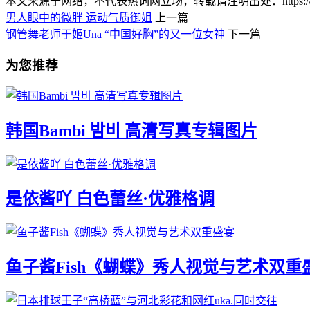
本文来源于网络，不代表热词网立场，转载请注明出处：https://www.lnlnl
男人眼中的微胖 ​​​​运动气质御姐
上一篇
钢管舞老师于姬Una “中国好胸”的又一位女神
下一篇
为您推荐
韩国Bambi 밤비 高清写真专辑图片
是依酱吖 白色蕾丝·优雅格调
鱼子酱Fish《蝴蝶》秀人视觉与艺术双重