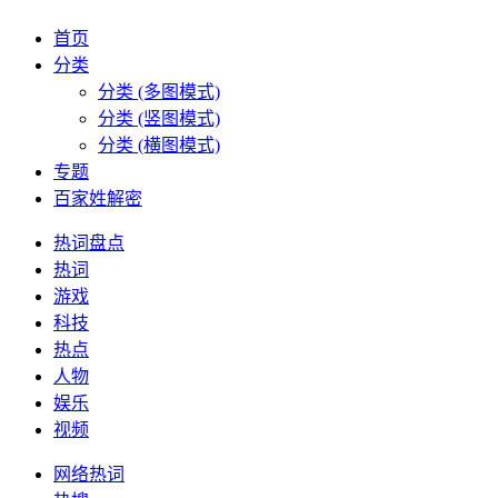
首页
分类
分类 (多图模式)
分类 (竖图模式)
分类 (横图模式)
专题
百家姓解密
热词盘点
热词
游戏
科技
热点
人物
娱乐
视频
网络热词