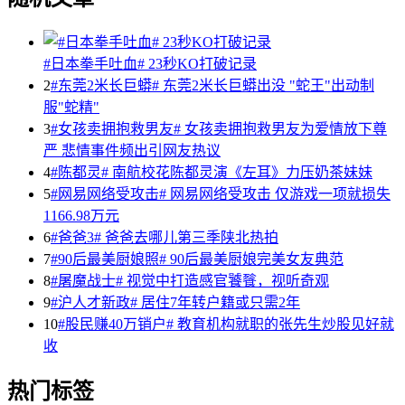
#日本拳手吐血# 23秒KO打破记录
2
#东莞2米长巨蟒# 东莞2米长巨蟒出没 "蛇王"出动制
服"蛇精"
3
#女孩卖拥抱救男友# 女孩卖拥抱救男友为爱情放下尊
严 悲情事件频出引网友热议
4
#陈都灵# 南航校花陈都灵演《左耳》力压奶茶妹妹
5
#网易网络受攻击# 网易网络受攻击 仅游戏一项就损失
1166.98万元
6
#爸爸3# 爸爸去哪儿第三季陕北热拍
7
#90后最美厨娘照# 90后最美厨娘完美女友典范
8
#屠魔战士# 视觉中打造感官饕餮，视听奇观
9
#沪人才新政# 居住7年转户籍或只需2年
10
#股民赚40万销户# 教育机构就职的张先生炒股见好就
收
热门标签