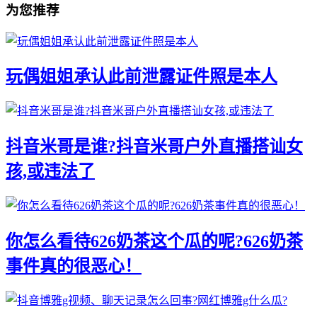
为您推荐
玩偶姐姐承认此前泄露证件照是本人
抖音米哥是谁?抖音米哥户外直播搭讪女
孩,或违法了
你怎么看待626奶茶这个瓜的呢?626奶茶
事件真的很恶心！