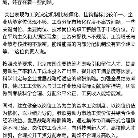
域，还存在着一些问题。
“突出表现为工资决定机制比较僵化、挂钩指标比较单一、企
业功能定位体现不够、工资分配市场化程度不高等问题，一些
关键岗位、重要岗位、技术岗位的职工薪酬低于市场价位，存
在平均主义和大锅饭现象；工资分配秩序不规范，工资增长与
业绩考核挂钩不紧密，能增能减的内部分配机制没有完全建立
等。”这位负责人说。
按照改革要求，北京市国企要统筹考虑吸引和留住人才、提高
劳动生产率和人工成本投入产出率、提升职工满意度等因素，
科学制定与企业发展战略相适应的薪酬策略。加强全员绩效考
核，使职工工资收入与其工作业绩和实际贡献紧密挂钩，切实
做到考核科学合理、分配公平公正、工资收入能增能减。
同时，建立健全以岗位工资为主的基本工资制度，以岗位价值
为依据，以业绩为导向，参照劳动力市场工资价位并结合企业
经济效益、发展战略和薪酬策略，通过集体协商等形式合理确
定不同职级、岗位的工资水平，向科技创新人才、高技能人才
倾斜，合理拉开工资分配差距，调整不合理过高收入。