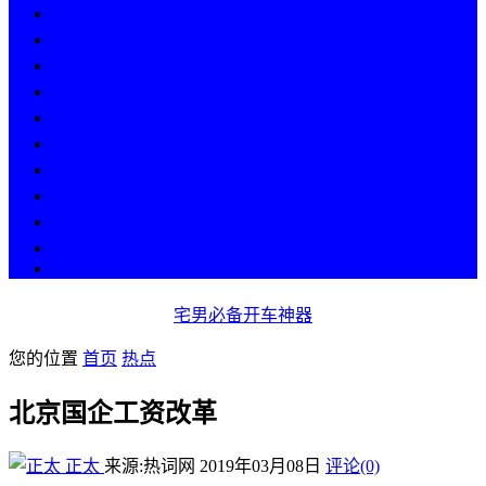
热点
人物
历史
游戏
科技
段子
美图
美女
娱乐
漫画
COS
宅男必备开车神器
您的位置
首页
热点
北京国企工资改革
正太
来源:热词网
2019年03月08日
评论(0)