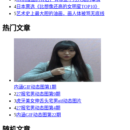
4
日本票选《比想像还高的女明星TOP10》
5
艺术史上最大胆的油画，画人体被骂无底线
热门文章
内涵GIF动态图第1期
2
27报宅男动态图第9期
3
虎牙美女伸舌头宅男gif动态图片
4
27报宅男动态图第4期
5
内涵GIF动态图第22期
随机文章