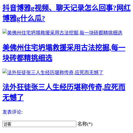
抖音博雅g视频、聊天记录怎么回事?网红
博雅g什么瓜?
美佛州住宅坍塌救援采用古法挖掘,每一
块砖都精挑细选
法外狂徒张三人生经历堪称传奇,应死而
无憾了
发表评论:
名称(*)