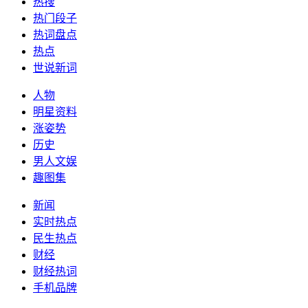
热搜
热门段子
热词盘点
热点
世说新词
人物
明星资料
涨姿势
历史
男人文娱
趣图集
新闻
实时热点
民生热点
财经
财经热词
手机品牌