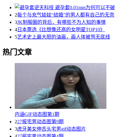
2
每个与充气娃娃“结婚”的男人都有自己的无奈
3
JK制服圈的背后，有哪些不为人知的事情
4
日本票选《比想像还高的女明星TOP10》
5
艺术史上最大胆的油画，画人体被骂无底线
热门文章
内涵GIF动态图第1期
2
27报宅男动态图第9期
3
虎牙美女伸舌头宅男gif动态图片
4
27报宅男动态图第4期