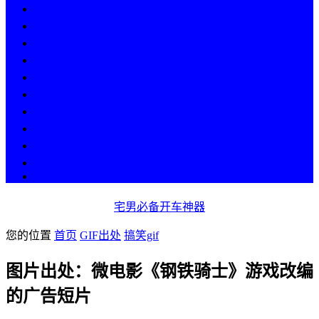
热点
人物
历史
游戏
科技
段子
美图
美女
娱乐
漫画
COS
宅男必备开车神器
您的位置
首页
GIF出处
搞笑gif
图片出处：微电影《钢铁骑士》游戏改编
的广告短片