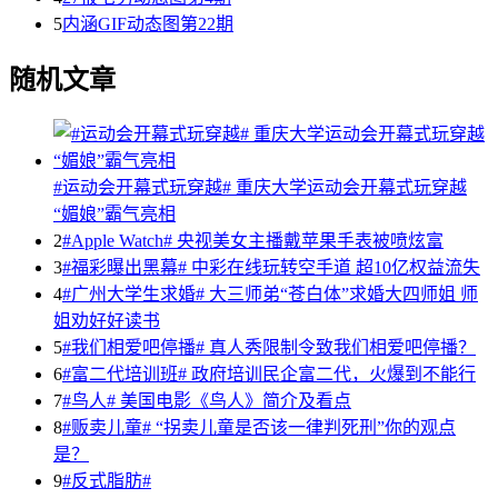
5
内涵GIF动态图第22期
随机文章
#运动会开幕式玩穿越# 重庆大学运动会开幕式玩穿越
“媚娘”霸气亮相
2
#Apple Watch# 央视美女主播戴苹果手表被喷炫富
3
#福彩曝出黑幕# 中彩在线玩转空手道 超10亿权益流失
4
#广州大学生求婚# 大三师弟“苍白体”求婚大四师姐 师
姐劝好好读书
5
#我们相爱吧停播# 真人秀限制令致我们相爱吧停播？
6
#富二代培训班# 政府培训民企富二代，火爆到不能行
7
#鸟人# 美国电影《鸟人》简介及看点
8
#贩卖儿童# “拐卖儿童是否该一律判死刑”你的观点
是？
9
#反式脂肪#