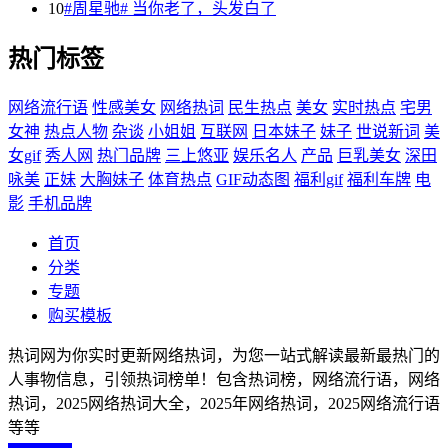
10
#周星驰# 当你老了，头发白了
热门标签
网络流行语
性感美女
网络热词
民生热点
美女
实时热点
宅男
女神
热点人物
杂谈
小姐姐
互联网
日本妹子
妹子
世说新词
美
女gif
秀人网
热门品牌
三上悠亚
娱乐名人
产品
巨乳美女
深田
咏美
正妹
大胸妹子
体育热点
GIF动态图
福利gif
福利车牌
电
影
手机品牌
首页
分类
专题
购买模板
热词网为你实时更新网络热词，为您一站式解读最新最热门的
人事物信息，引领热词榜单！包含热词榜，网络流行语，网络
热词，2025网络热词大全，2025年网络热词，2025网络流行语
等等