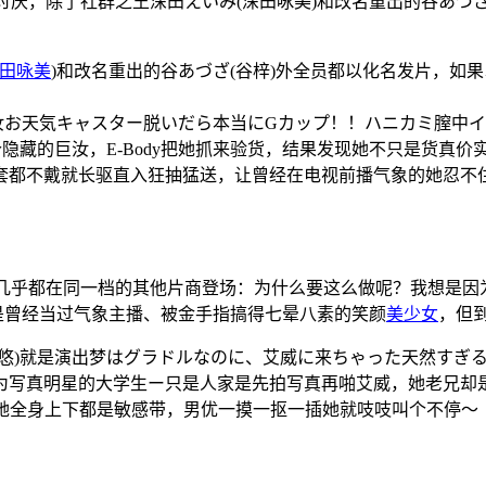
y很讨厌，除了社群之王深田えいみ(深田咏美)和改名重出的谷あづ
田咏美
)和改名重出的谷あづざ(谷梓)外全员都以化名发片，如
お天気キャスター脱いだら本当にGカップ！！ハニカミ膣中イキE
隐藏的巨汝，E-Body把她抓来验货，结果发现她不只是货真价
套都不戴就长驱直入狂抽猛送，让曾经在电视前播气象的她忍不
她们几乎都在同一档的其他片商登场：为什么要这么做呢？我想是
，她是曾经当过气象主播、被金手指搞得七晕八素的笑颜
美少女
，但到
悠)就是演出梦はグラドルなのに、艾威に来ちゃった天然すぎ
为写真明星的大学生ー只是人家是先拍写真再啪艾威，她老兄却
以她全身上下都是敏感带，男优一摸一抠一插她就吱吱叫个不停～