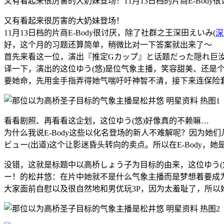
又有看起来很厉害的大奶妹登场！11月13日档的片商E-Bod
又有看起来很厉害的大奶妹登场！
11月13日档的片商E-Body很讨厌，除了社群之王深田えいみ(
深
好，这个月的习题还算简单，稍微比对一下答案就出来了～
首先来看这一位，演出『推定Gカップ』と话题だった隠れ巨汝
译一下，演出的这位ゆう(悠)是位气象主播，笑容甜美、还是个
要她命，先用金手指弄得她气喘吁吁神智不清，接下来连保险
看看剧照、再看看这企划，这位ゆう(悠)好像真的不赖嘛…
为什么我说E-Body这些以化名登场的新人不难解呢？因为
ビュー(出道)这个让影迷昏头转向的卖点。所以在E-Body
没错，这就是标题中以高桥しょう子为目标的由来，这位ゆう(
ー！的松井悠：在片中她就不是什么气象主播而是梦想着要成
大家面前自慰以及很自然地和男优玩3P，因为太羞耻了，所