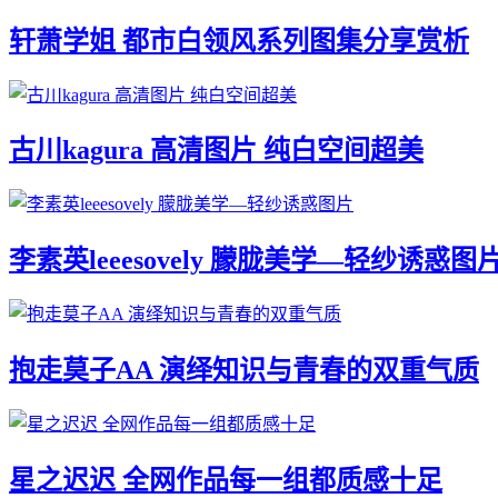
轩萧学姐 都市白领风系列图集分享赏析
古川kagura 高清图片 纯白空间超美
李素英leeesovely 朦胧美学—轻纱诱惑图
抱走莫子AA 演绎知识与青春的双重气质
星之迟迟 全网作品每一组都质感十足