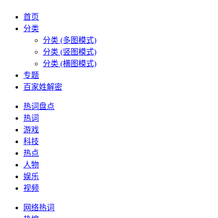
首页
分类
分类 (多图模式)
分类 (竖图模式)
分类 (横图模式)
专题
百家姓解密
热词盘点
热词
游戏
科技
热点
人物
娱乐
视频
网络热词