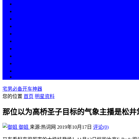
热点
人物
历史
游戏
科技
段子
美图
美女
娱乐
漫画
COS
宅男必备开车神器
您的位置
首页
明星资料
那位以为高桥圣子目标的气象主播是松井
御姐
来源:热词网
2019年10月17日
评论(0)