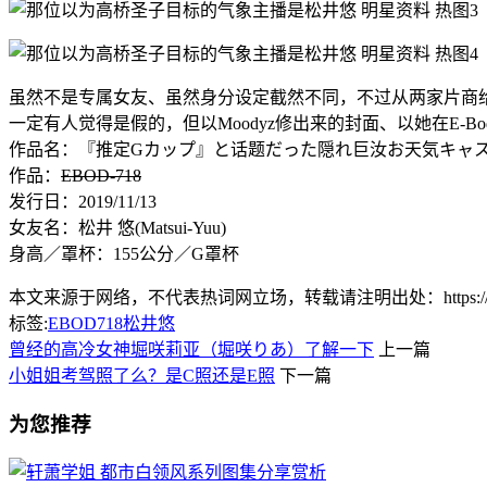
虽然不是专属女友、虽然身分设定截然不同，不过从两家片商
一定有人觉得是假的，但以Moodyz修出来的封面、以她在E-
作品名：『推定Gカップ』と话题だった隠れ巨汝お天気キャスタ
作品：
EBOD-718
发行日：2019/11/13
女友名：松井 悠(Matsui-Yuu)
身高／罩杯：155公分／G罩杯
本文来源于网络，不代表热词网立场，转载请注明出处：https://www.lnlnl
标签:
EBOD718
松井悠
曾经的高冷女神堀咲莉亚（堀咲りあ）了解一下
上一篇
小姐姐考驾照了么？是C照还是E照
下一篇
为您推荐