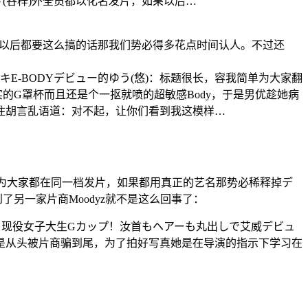
ざ(谷梓)外全员都以化名发片，如果以后…
果以后都要这么搞的话那我们势必得多花点时间认人。不过还
-BODYデビュー的ゆう(悠)：标题很长，容我简单为大家翻
实的G罩杯而且还是个一抠就喷的超敏感Body，于是男优趁她病
住胡言乱语道：对不起，让你们看到我这模样…
因为大家都在同一档发片，如果都用真正的艺名那势必稀释掉デ
了另一家片商Moodyz就不是这么回事了：
る现役女子大生Gカップ！汝首もヘアーも丸出しで艾威デビュ
是从头被片商骗到尾，为了拍好写真她是在导演的指示下学习在