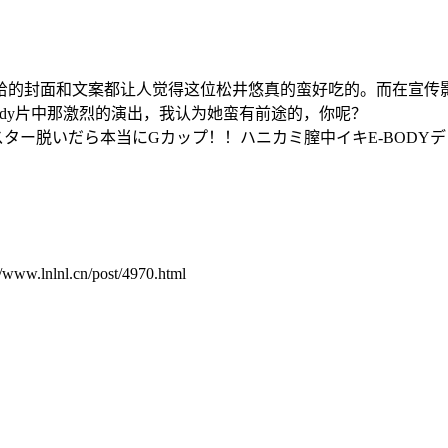
给的封面和文案都让人觉得这位松井悠真的蛮好吃的。而在宣传
Body片中那激烈的演出，我认为她蛮有前途的，你呢？
ー脱いだら本当にGカップ！！ハニカミ膣中イキE-BODYデビュ
.cn/post/4970.html