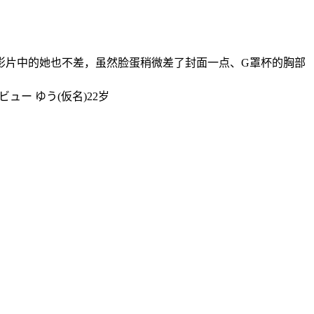
影片中的她也不差，虽然脸蛋稍微差了封面一点、G罩杯的胸部
ー ゆう(仮名)22岁