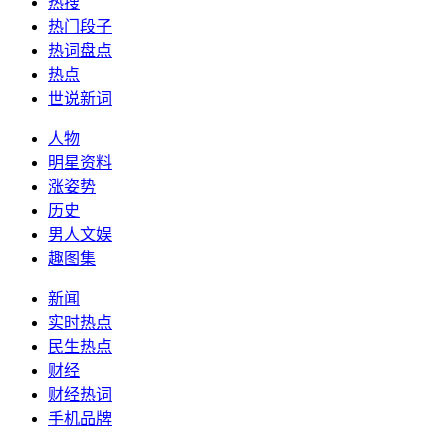
热搜
热门段子
热词盘点
热点
世说新词
人物
明星资料
涨姿势
历史
男人文娱
趣图集
新闻
实时热点
民生热点
财经
财经热词
手机品牌