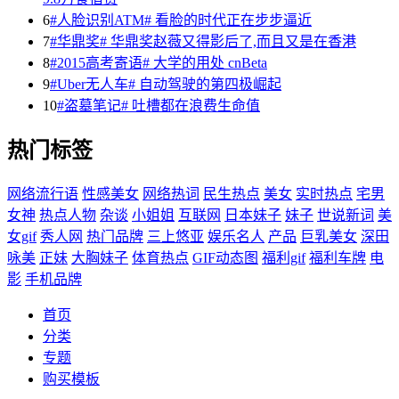
6
#人脸识别ATM# 看脸的时代正在步步逼近
7
#华鼎奖# 华鼎奖赵薇又得影后了,而且又是在香港
8
#2015高考寄语# 大学的用处 cnBeta
9
#Uber无人车# 自动驾驶的第四极崛起
10
#盗墓笔记# 吐槽都在浪费生命值
热门标签
网络流行语
性感美女
网络热词
民生热点
美女
实时热点
宅男
女神
热点人物
杂谈
小姐姐
互联网
日本妹子
妹子
世说新词
美
女gif
秀人网
热门品牌
三上悠亚
娱乐名人
产品
巨乳美女
深田
咏美
正妹
大胸妹子
体育热点
GIF动态图
福利gif
福利车牌
电
影
手机品牌
首页
分类
专题
购买模板