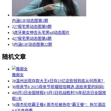
内涵GIF动态图第1期
2
27报宅男动态图第9期
3
虎牙美女伸舌头宅男gif动态图片
4
27报宅男动态图第4期
5
内涵GIF动态图第22期
随机文章
雅阁女
2
#温州出现存款大王#日存23亿这些钱到底从何而来？
3
#母亲节# 2015母亲节祝福短信精选 送给亲爱的妈妈!
4
#9月3日全国放假# 9月3日抗战胜利70年纪念日全国放
假1天
5
#周杰伦吃霸王餐# 周杰伦被告吃“霸王餐“：拖欠酒店
9.8万食宿费