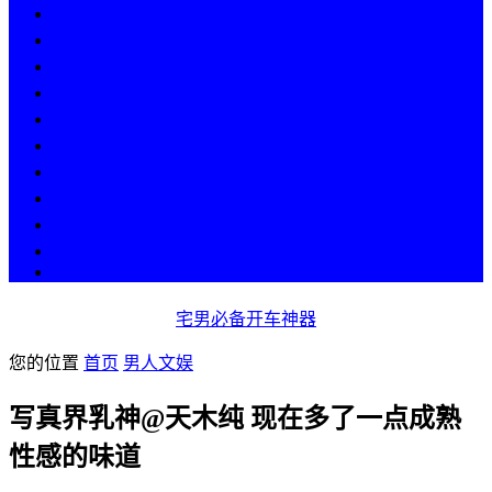
热点
人物
历史
游戏
科技
段子
美图
美女
娱乐
漫画
COS
宅男必备开车神器
您的位置
首页
男人文娱
写真界乳神@天木纯 现在多了一点成熟
性感的味道