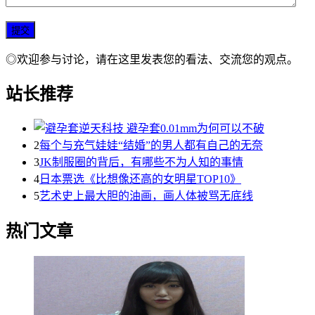
◎欢迎参与讨论，请在这里发表您的看法、交流您的观点。
站长推荐
2
每个与充气娃娃“结婚”的男人都有自己的无奈
3
JK制服圈的背后，有哪些不为人知的事情
4
日本票选《比想像还高的女明星TOP10》
5
艺术史上最大胆的油画，画人体被骂无底线
热门文章