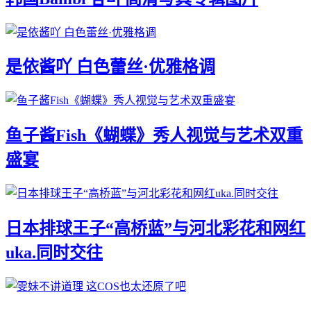
是依酱吖 白色蕾丝·优雅格调
鱼子酱Fish《蝴蝶》秀人视觉与艺术双重
盛宴
日本排球王子“高桥蓝”与河北彩花和网红
uka.同时交往