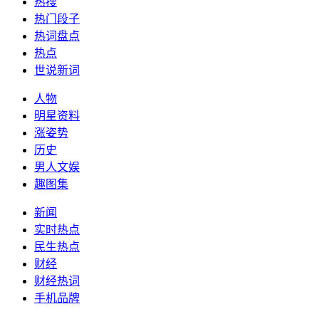
热搜
热门段子
热词盘点
热点
世说新词
人物
明星资料
涨姿势
历史
男人文娱
趣图集
新闻
实时热点
民生热点
财经
财经热词
手机品牌