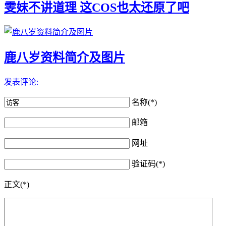
雯妹不讲道理 这COS也太还原了吧
鹿八岁资料简介及图片
发表评论:
名称(*)
邮箱
网址
验证码(*)
正文(*)