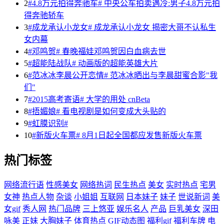
2
#4.8万元拍得奔驰车# 中央公车拍卖遇冷:男子4.8万元拍
得奔驰轿车
3
#成龙承认小龙女# 成龙承认小龙女 揭密大哥不认私生
女内幕
4
#邓鸣贺# 春晚福娃邓鸣贺因白血病去世
5
#超能陆战队# 动画版的超能英雄大片
6
#范冰冰李晨公开恋情# 范冰冰晒出与李晨甜蜜合影"我
们"
7
#2015高考寄语# 大学的用处 cnBeta
8
#捂媚娘# 看电视剧是如何变成大头贴的
9
#虹膜识别#
10
#新版火车票# 8月1日起全国都应发售新版火车票
热门标签
网络流行语
性感美女
网络热词
民生热点
美女
实时热点
宅男
女神
热点人物
杂谈
小姐姐
互联网
日本妹子
妹子
世说新词
美
女gif
秀人网
热门品牌
三上悠亚
娱乐名人
产品
巨乳美女
深田
咏美
正妹
大胸妹子
体育热点
GIF动态图
福利gif
福利车牌
电