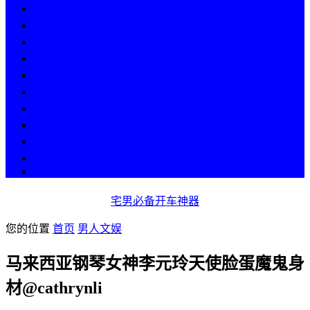
热点
人物
历史
游戏
科技
段子
美图
美女
娱乐
漫画
COS
宅男必备开车神器
您的位置
首页
男人文娱
马来西亚钢琴女神李元玲天使脸蛋魔鬼身
材@cathrynli