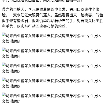
李元玲出院后秀出自拍，向关心她的粉丝报平安。
曝光的自拍照，李元玲顶着俐落中长发，医用口罩遮住半张
脸，一双水汪汪大眼灵气逼人，虽然看得出来一脸病容，气色
似乎也有些虚弱，但她仍举起贴著纱布的手，对著镜头比出胜
利手势，以实际行动回应关心她的粉丝。