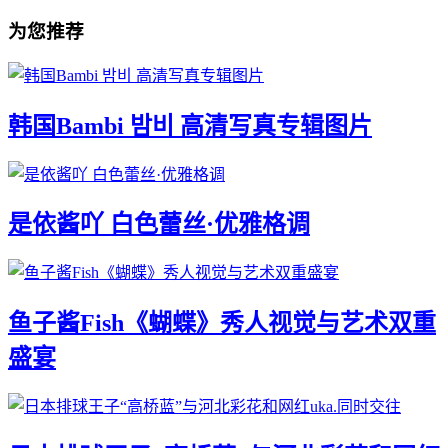
为您推荐
韩国Bambi 밤비 高清写真专辑图片
是依酱吖 白色蕾丝·优雅格调
鱼子酱Fish《蝴蝶》秀人视觉与艺术双重
盛宴