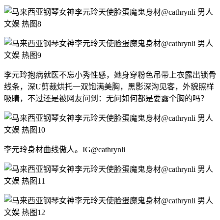
李元玲抱病就医不忘小秀性感，她身穿粉色吊带上衣露出锁骨
线条，深U剪裁烘托一双饱满美胸，黑影深沟见客，外貌照样
吸睛，不过还是被网友问到：无问如何都是要露个胸的吗？
李元玲身材曲线傲人。IG@cathrynli