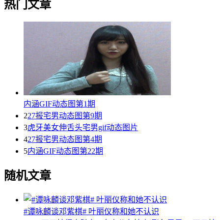
热门文章
内涵GIF动态图第1期
2
27报宅男动态图第9期
3
虎牙美女伸舌头宅男gif动态图片
4
27报宅男动态图第4期
5
内涵GIF动态图第22期
随机文章
#谭咏麟谈邓紫棋# 叶丽仪称和她不认识