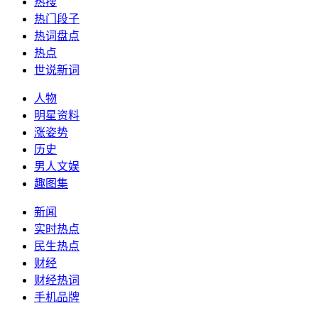
热搜
热门段子
热词盘点
热点
世说新词
人物
明星资料
涨姿势
历史
男人文娱
趣图集
新闻
实时热点
民生热点
财经
财经热词
手机品牌