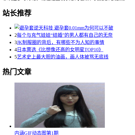
站长推荐
2
每个与充气娃娃“结婚”的男人都有自己的无奈
3
JK制服圈的背后，有哪些不为人知的事情
4
日本票选《比想像还高的女明星TOP10》
5
艺术史上最大胆的油画，画人体被骂无底线
热门文章
内涵GIF动态图第1期