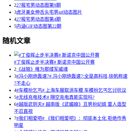
2
27报宅男动态图第9期
3
虎牙美女伸舌头宅男gif动态图片
4
27报宅男动态图第4期
5
内涵GIF动态图第22期
随机文章
#丁俊晖止步半决赛# 斯诺克中国公开赛
2
《战狼》唯为那缕军威魂
3
#冯小刚炮轰速7# 冯小刚炮轰速7:全是高科技,徐帆称速
7不走心
4
#车模扮乞丐# 上海车展取消车模 车模扮乞丐乞讨抗议
5
#无线充电技术# 隔空充电真能实现吗?
6
#越版武则天# 越南版《武媚娘》丑男扮妃嫔 雷人造型
不忍直视
7
#我们相爱吧# 《我们相爱吧》：彻底本土化 拒绝作秀
明星