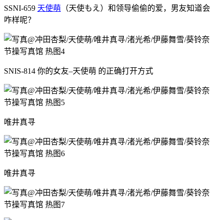
SSNI-659
天使萌
（天使もえ）和领导偷偷的爱，男友知道会
咋样呢？
SNIS-814 你的女友–天使萌 的正确打开方式
唯井真寻
唯井真寻