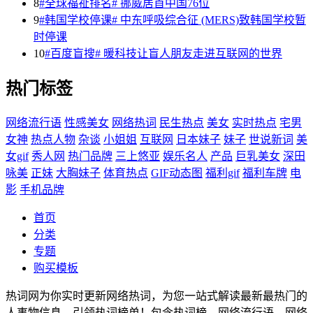
8
#全球福祉排名# 挪威居首中国76位
9
#韩国学校停课# 中东呼吸综合征 (MERS)致韩国学校暂
时停课
10
#百度盲搜# 暖科技让盲人朋友走进互联网的世界
热门标签
网络流行语
性感美女
网络热词
民生热点
美女
实时热点
宅男
女神
热点人物
杂谈
小姐姐
互联网
日本妹子
妹子
世说新词
美
女gif
秀人网
热门品牌
三上悠亚
娱乐名人
产品
巨乳美女
深田
咏美
正妹
大胸妹子
体育热点
GIF动态图
福利gif
福利车牌
电
影
手机品牌
首页
分类
专题
购买模板
热词网为你实时更新网络热词，为您一站式解读最新最热门的
人事物信息，引领热词榜单！包含热词榜，网络流行语，网络