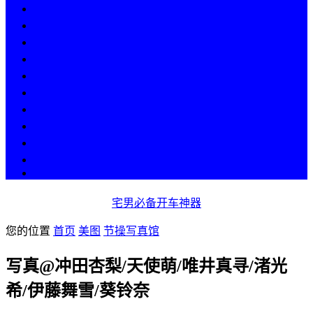
热点
人物
历史
游戏
科技
段子
美图
美女
娱乐
漫画
COS
宅男必备开车神器
您的位置
首页
美图
节操写真馆
写真@冲田杏梨/天使萌/唯井真寻/渚光
希/伊藤舞雪/葵铃奈