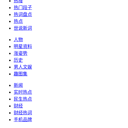
热搜
热门段子
热词盘点
热点
世说新词
人物
明星资料
涨姿势
历史
男人文娱
趣图集
新闻
实时热点
民生热点
财经
财经热词
手机品牌